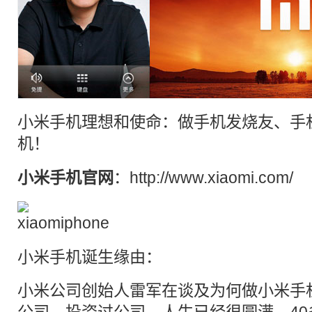
小米手机
理想和使命：做
手机
发烧友
、
手
机
！
小米手机
官网
：
http://www.xiaomi.com/
小米手机诞生缘由：
小米公司创始人
雷军
在谈及为何做小米手