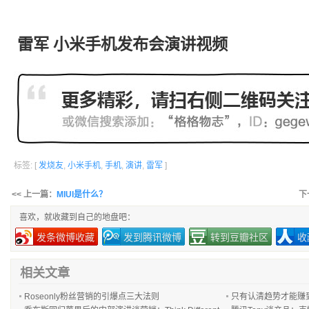
雷军 小米手机发布会
演讲
视频
标签: [
发烧友
,
小米手机
,
手机
,
演讲
,
雷军
]
<< 上一篇：
MIUI是什么？
下
喜欢，就收藏到自己的地盘吧：
发条微博收藏
发到腾讯微博
转到豆瓣社区
收
相关文章
Roseonly粉丝营销的引爆点三大法则
只有认清趋势才能赚