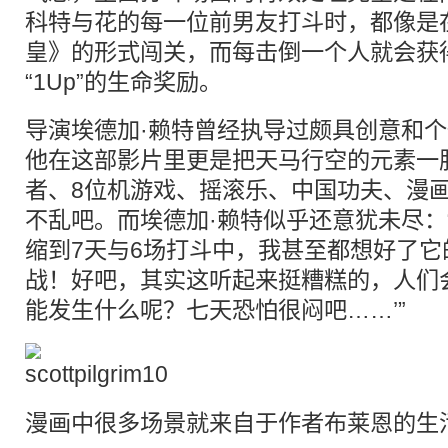
科特与花的每一位前男友打斗时，都像是
皇》的形式闯关，而每击倒一个人就会获
“1Up”的生命奖励。
导演埃德加·赖特曾经执导过颇具创意和
他在这部影片里更是把天马行空的元素一
者、8位机游戏、摇滚乐、中国功夫、漫
不乱吧。而埃德加·赖特似乎还意犹未尽：
缩到7天与6场打斗中，我甚至都想好了
战！好吧，其实这听起来挺糟糕的，人们
能发生什么呢？七天恐怕很闷吧……’”
漫画中很多场景就来自于作者布莱恩的生