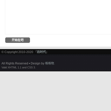
© Copyright 2010-2020 「
后时代
」
All Rights Reserved • Design by
格格物
.
Valid XHTML 1.1 and CSS 3.