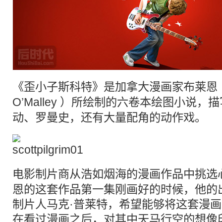
《歪小子斯科特》是加拿大
漫画
家布莱恩（全
O’Malley ）所绘制的六卷本绘图小说，
动、罗曼史，还有大量配角的
动作
戏。
电影制片商从浩如烟海的
漫画
作品中挑选
恩的这套作品第一集刚画好的时候，他的
制片人马克·普莱特，希望能够将这套漫
在看过漫画之后，对其中天马行空的想像