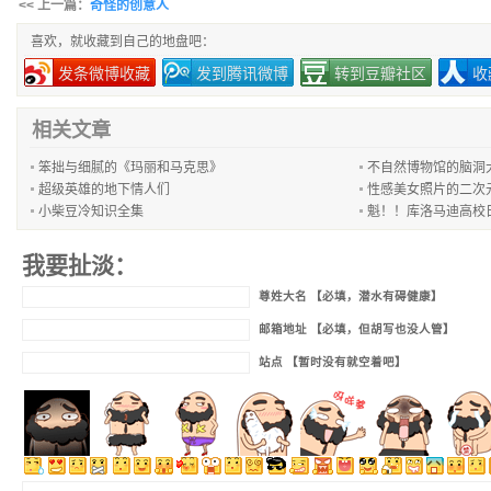
<< 上一篇：
奇怪的创意人
喜欢，就收藏到自己的地盘吧：
发条微博收藏
发到腾讯微博
转到豆瓣社区
收
相关文章
笨拙与细腻的《玛丽和马克思》
不自然博物馆的脑洞
超级英雄的地下情人们
性感美女照片的二次
小柴豆冷知识全集
魁！！库洛马迪高校
我要扯淡：
尊姓大名 【必填，潜水有碍健康】
邮箱地址 【必填，但胡写也没人管】
站点 【暂时没有就空着吧】