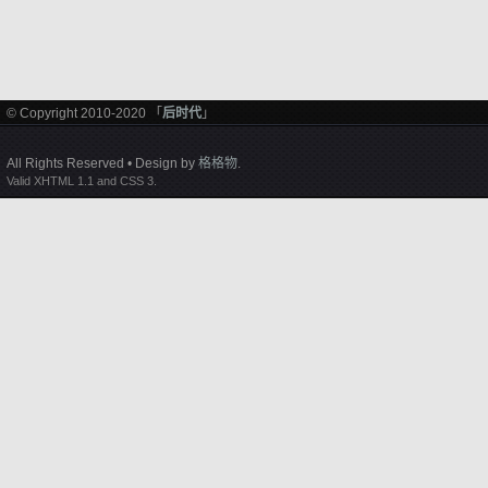
© Copyright 2010-2020 「
后时代
」
All Rights Reserved • Design by
格格物
.
Valid XHTML 1.1 and CSS 3.