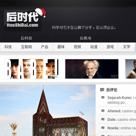
科技
互联网
产品
趣味
视频
动漫
游戏
文学
后评论
Sejarah Kuno:
I
weblog po...
Ahmed:
casino g
Dale:
casino ohne
Noelia:
online ca