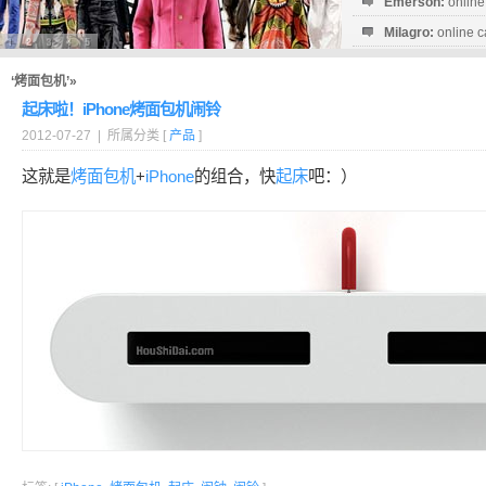
Emerson:
online
Milagro:
online c
Esperanza:
sofo
startguthaben...
‘烤面包机’»
起床啦！iPhone烤面包机闹铃
2012-07-27 | 所属分类 [
产品
]
这就是
烤面包机
+
iPhone
的组合，快
起床
吧：）