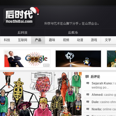
科技
互联网
产品
趣味
视频
动漫
游戏
文学
后评论
Sejarah Kuno:
I
weblog po...
Ahmed:
casino g
Dale:
casino ohne
Noelia:
online ca