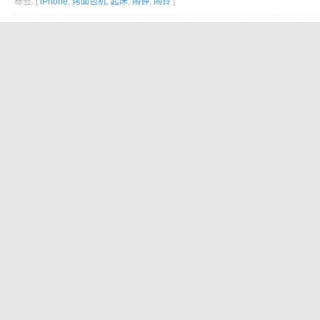
标签: [
iPhone
,
烤面包机
,
起床
,
闹钟
,
闹铃
]