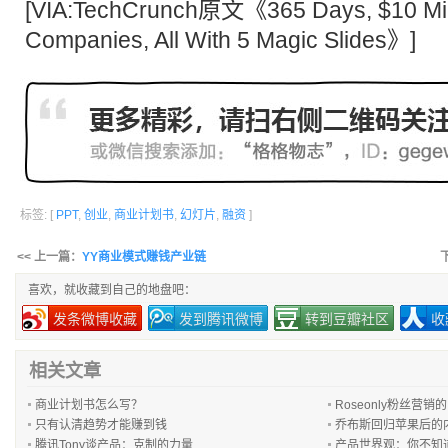
[VIA:TechCrunch原文《365 Days, $10 Mill
Companies, All With 5 Magic Slides》]
标签: [
PPT
,
创业
,
商业计划书
,
幻灯片
,
融资
]
<< 上一篇：
YY商业模式赚钱产业链
喜欢，就收藏到自己的地盘吧：
发条微博收藏
发到腾讯微博
转到豆瓣社区
收
相关文章
商业计划书怎么写？
Roseonly粉丝营
只有认清趋势才能赚到钱
乔布斯回归苹果后的内部演
腾讯Tony谈产品：克制的力量
产品世界观：你不知