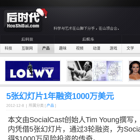
科技
互联网
产品
趣味
视频
动漫
游戏
文学
5张幻灯片1年融资1000万美元
2012-12-8 | 所属分类 [
产品
]
本文由SocialCast创始人Tim Youn
内凭借5张
幻灯片
，通过3轮
融资
，为Socia
得$1000万风险投资的传奇。