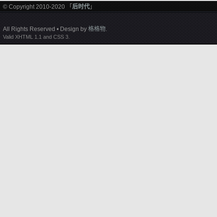
© Copyright 2010-2020 「
后时代
」
All Rights Reserved • Design by
格格物
.
Valid XHTML 1.1 and CSS 3.