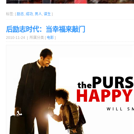
标签: [
励志
,
成功
,
男人
,
谋生
]
后励志时代：当幸福来敲门
2010-11-24 | 所属分类 [
电影
]