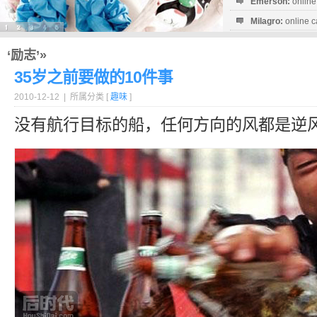
Emerson:
online
Milagro:
online c
Esperanza:
sofo
startguthaben...
‘励志’»
35岁之前要做的10件事
2010-12-12 | 所属分类 [
趣味
]
没有航行目标的船，任何方向的风都是逆