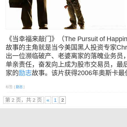
《当幸福来敲门》（The Pursuit of Ha
故事的主角就是当今美国黑人投资专家Chris
出一位濒临破产、老婆离家的落魄业务员
单亲责任，奋发向上成为股市交易员，最
家的
励志
故事。该片获得2006年奥斯卡
标签: [
励志
]
第 2 页，共 2 页
«
1
2