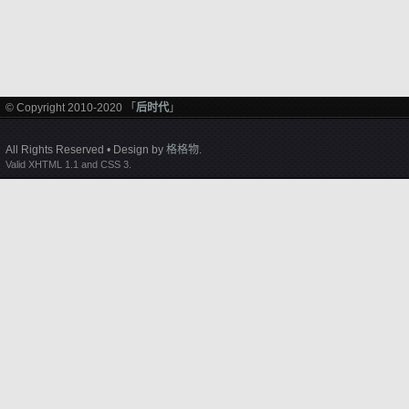
© Copyright 2010-2020 「
后时代
」
All Rights Reserved • Design by
格格物
.
Valid XHTML 1.1 and CSS 3.