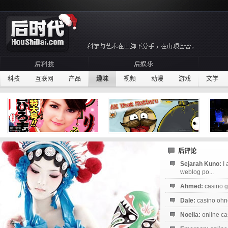
科技
互联网
产品
趣味
视频
动漫
游戏
文学
后评论
Sejarah Kuno:
I
weblog po...
Ahmed:
casino g
Dale:
casino ohne
Noelia:
online ca