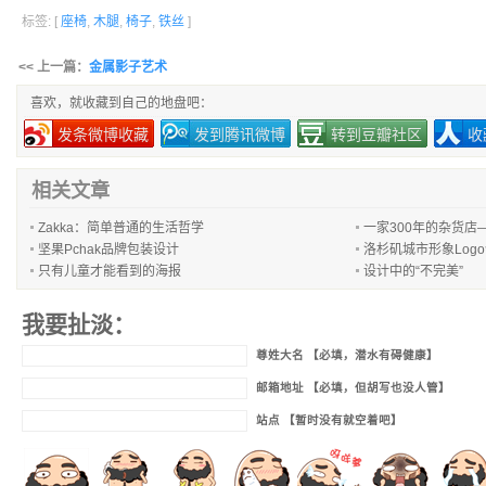
标签: [
座椅
,
木腿
,
椅子
,
铁丝
]
<< 上一篇：
金属影子艺术
喜欢，就收藏到自己的地盘吧：
发条微博收藏
发到腾讯微博
转到豆瓣社区
收
相关文章
Zakka：简单普通的生活哲学
一家300年的杂货店
坚果Pchak品牌包装设计
洛杉矶城市形象Log
只有儿童才能看到的海报
设计中的“不完美”
我要扯淡：
尊姓大名 【必填，潜水有碍健康】
邮箱地址 【必填，但胡写也没人管】
站点 【暂时没有就空着吧】