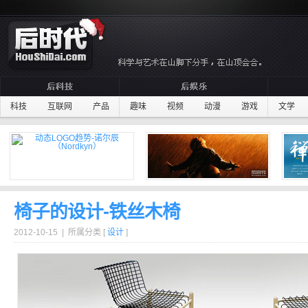
科技
互联网
产品
趣味
视频
动漫
游戏
文学
椅子的设计-铁丝木椅
2012-10-15 | 所属分类 [
设计
]