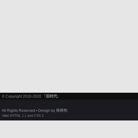
© Copyright 2010-2020 「
后时代
」
All Rights Reserved • Design by
格格物
.
Valid XHTML 1.1 and CSS 3.