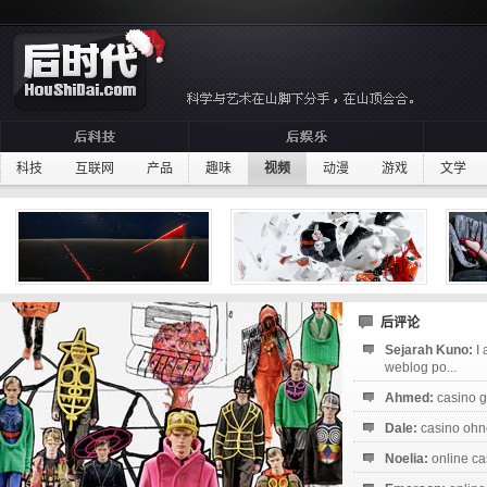
科技
互联网
产品
趣味
视频
动漫
游戏
文学
后评论
Sejarah Kuno:
I
weblog po...
Ahmed:
casino g
Dale:
casino ohne
Noelia:
online ca