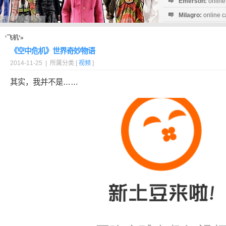
Emerson:
online
Milagro:
online c
Esperanza:
sofo
startguthaben...
‘飞机’»
《空中危机》世界奇妙物语
2014-11-25 | 所属分类 [
视频
]
其实，我并不是……