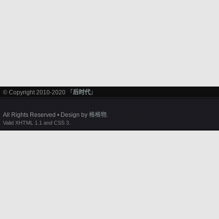
© Copyright 2010-2020 「
后时代
」
All Rights Reserved • Design by
格格物
.
Valid XHTML 1.1 and CSS 3.