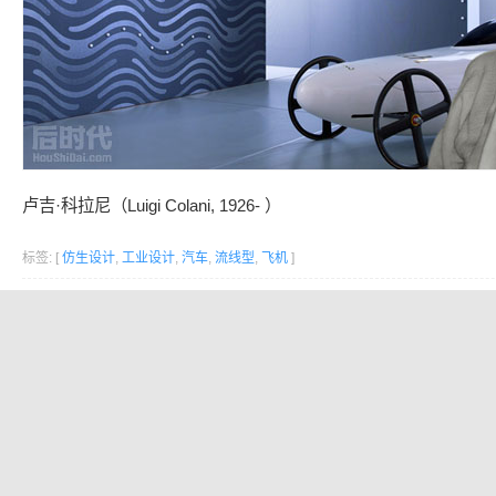
卢吉·科拉尼（Luigi Colani, 1926- ）
标签: [
仿生设计
,
工业设计
,
汽车
,
流线型
,
飞机
]