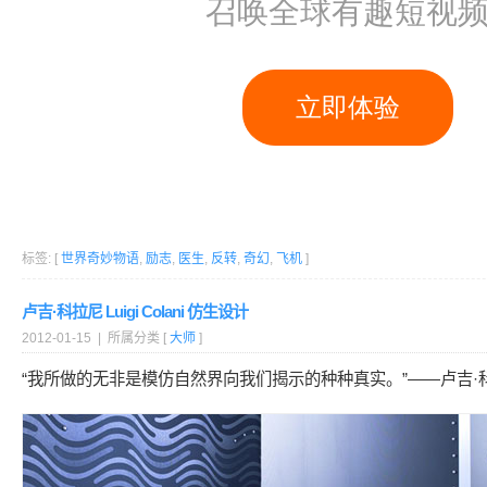
标签: [
世界奇妙物语
,
励志
,
医生
,
反转
,
奇幻
,
飞机
]
卢吉·科拉尼 Luigi Colani 仿生设计
2012-01-15 | 所属分类 [
大师
]
“我所做的无非是模仿自然界向我们揭示的种种真实。”——卢吉·