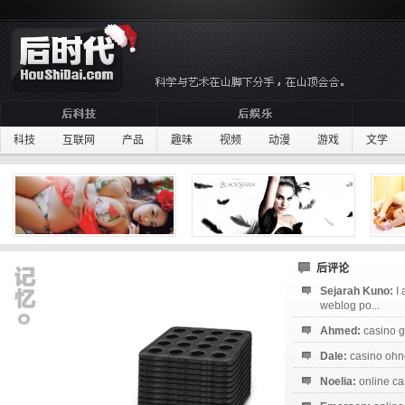
科技
互联网
产品
趣味
视频
动漫
游戏
文学
后评论
Sejarah Kuno:
I
weblog po...
Ahmed:
casino g
Dale:
casino ohne
Noelia:
online ca