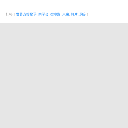
标签: [
世界奇妙物语
,
同学会
,
微电影
,
未来
,
短片
,
约定
]