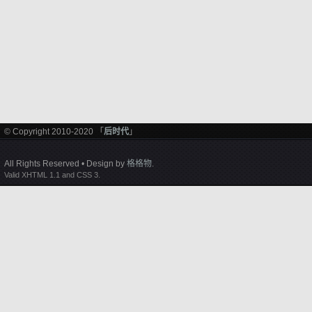
© Copyright 2010-2020 「
后时代
」
All Rights Reserved • Design by
格格物
.
Valid XHTML 1.1 and CSS 3.