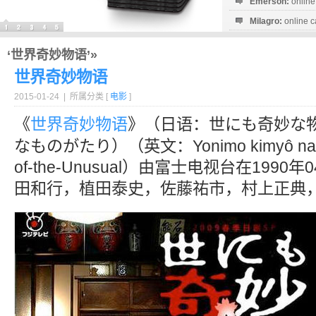
Emerson:
online
Milagro:
online c
Esperanza:
sofo
startguthaben...
‘世界奇妙物语’»
世界奇妙物语
2015-01-24 | 所属分类 [
电影
]
《
世界奇妙物语
》（日语：世にも奇妙な
なものがたり）（英文：Yonimo kimyô na mo
of-the-Unusual）由富士电视台在199
田和行，植田泰史，佐藤祐市，村上正典