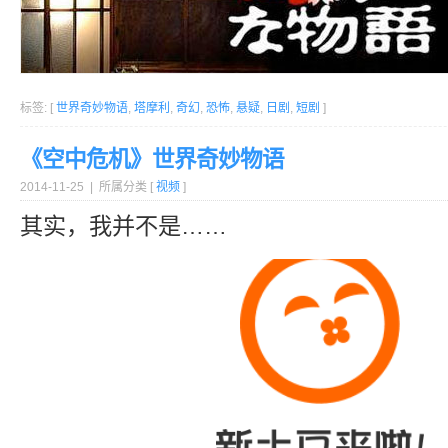
标签: [
世界奇妙物语
,
塔摩利
,
奇幻
,
恐怖
,
悬疑
,
日剧
,
短剧
]
《空中危机》世界奇妙物语
2014-11-25 | 所属分类 [
视频
]
其实，我并不是……