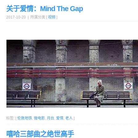
关于爱情：Mind The Gap
2017-10-20 | 所属分类 [
视频
]
标签: [
伦敦地铁
,
微电影
,
月台
,
爱情
,
老人
]
嘻哈三部曲之绝世高手