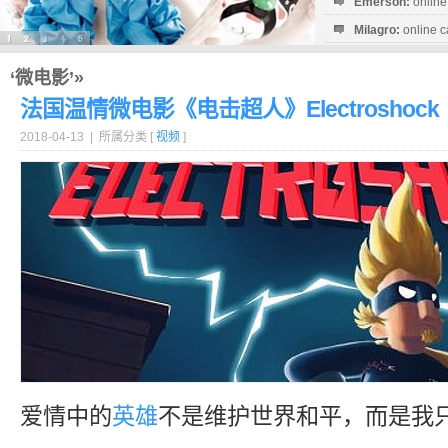
Emerson:
online
Milagro:
online c
Esperanza:
sofo
startguthaben...
‘微电影’»
法国温情微电影《电击超人》Electroshock
2018-04-13 | 所属分类 [
视频
]
爱情中的
英雄
不是维护世界和平，而是我