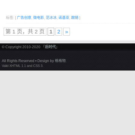
标签: [
广告创意
,
微电影
,
范冰冰
,
诺基亚
,
跟随
]
第 1 页，共 2 页
1
2
»
© Copyright 2010-2020 「
后时代
」
All Rights Reserved • Design by
格格物
.
Valid XHTML 1.1 and CSS 3.