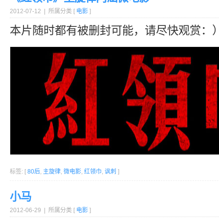
2012-07-12 | 所属分类 [
电影
]
本片随时都有被删封可能，请尽快观赏：
标签: [
80后
,
主旋律
,
微电影
,
红领巾
,
讽刺
]
小马
2012-06-29 | 所属分类 [
电影
]