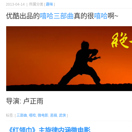
2013-04-14 | 所属分类 [
趣味
]
优酷出品的
嘻哈
三部曲
真的很
嘻哈
啊~
导演: 卢正雨
标签: [
三部曲
,
嘻哈
,
微电影
,
恶搞
,
武侠
]
《红领巾》主旋律内涵微电影