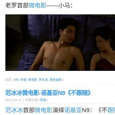
老罗首部
微电影
——小马：
标签: [
MV
,
幸福
,
微电影
,
罗永浩
,
黑色幽默
]
范冰冰微电影-诺基亚N9《不跟随》
2012-04-17 | 所属分类 [
视频
]
范冰冰
首部
微电影
演绎
诺基亚
N9：《不
跟