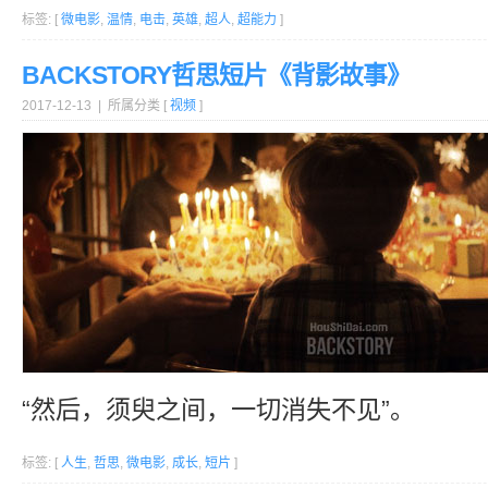
标签: [
微电影
,
温情
,
电击
,
英雄
,
超人
,
超能力
]
BACKSTORY哲思短片《背影故事》
2017-12-13 | 所属分类 [
视频
]
“然后，须臾之间，一切消失不见”。
标签: [
人生
,
哲思
,
微电影
,
成长
,
短片
]