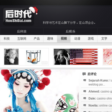
科技
互联网
产品
趣味
视频
动漫
游戏
文学
后评论
Sejarah Kuno:
I
weblog po...
Ahmed:
casino g
Dale:
casino ohne
Noelia:
online ca