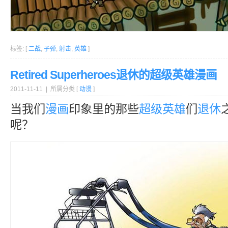
标签: [
二战
,
子弹
,
射击
,
英雄
]
Retired Superheroes退休的超级英雄漫画
2011-11-11 | 所属分类 [
动漫
]
当我们
漫画
印象里的那些
超级
英雄
们
退休
呢？