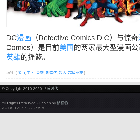
DC
漫画
（Detective Comics D.C）与惊奇
Comics）是目前
美国
的两家最大型漫画公
英雄
的摇篮。
标签: [
漫画
,
美国
,
英雄
,
蜘蛛侠
,
超人
,
超级英雄
]
© Copyright 2010-2020 「
后时代
」
All Rights Reserved • Design by
格格物
.
Valid XHTML 1.1 and CSS 3.