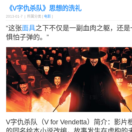
《V字仇杀队》思想的洗礼
2013-01-7 | 所属分类 [
电影
]
“这张
面具
之下不仅是一副血肉之躯，还是
惧怕子弹的。”
V字仇杀队（V for Vendetta）简介：
的同名绘本小说改编，故事发生在虚构的