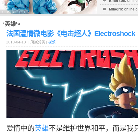
Emerson:
online
Milagro:
online c
Esperanza:
sofo
startguthaben...
‘英雄’»
法国温情微电影《电击超人》Electroshock
2018-04-13 | 所属分类 [
视频
]
爱情中的
英雄
不是维护世界和平，而是我