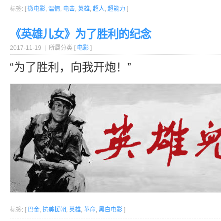
标签: [
微电影
,
温情
,
电击
,
英雄
,
超人
,
超能力
]
《英雄儿女》为了胜利的纪念
2017-11-19 | 所属分类 [
电影
]
“为了胜利，向我开炮！”
标签: [
巴金
,
抗美援朝
,
英雄
,
革命
,
黑白电影
]