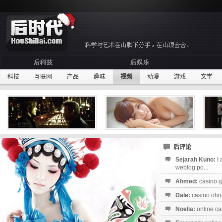
科技
互联网
产品
趣味
视频
动漫
游戏
文学
后评论
Sejarah Kuno:
I
weblog po...
Ahmed:
casino g
Dale:
casino ohne
Noelia:
online ca