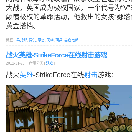
大战，英国成为极权国家。一个代号为“V”
颠覆极权的革命活动，他救出的女孩“娜塔
黄金搭档。
标签: [
乌托邦
,
复仇
,
思想
,
英雄
,
面具
,
黑色电影
]
战火英雄-StrikeForce在线射击游戏
2012-11-23 | 所属分类 [
游戏
]
战火
英雄
-StrikeForce在线
射击
游戏：