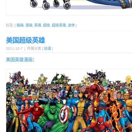
标签: [
插画
,
漫画
,
英雄
,
超级
,
超级英雄
,
退休
]
美国超级英雄
2011-10-7 | 所属分类 [
动漫
]
美国
英雄
漫画
：