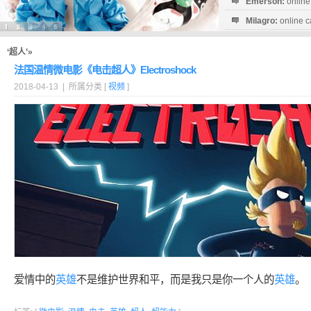
Emerson:
online
Milagro:
online c
Esperanza:
sofo
startguthaben...
‘超人’»
法国温情微电影《电击超人》Electroshock
2018-04-13 | 所属分类 [
视频
]
爱情中的
英雄
不是维护世界和平，而是我只是你一个人的
英雄
。