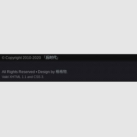
© Copyright 2010-2020 「
后时代
」
All Rights Reserved • Design by
格格物
.
Valid XHTML 1.1 and CSS 3.