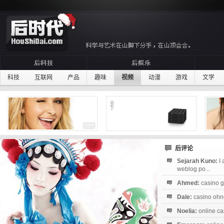
科技
互联网
产品
趣味
视频
动漫
游戏
文学
后评论
Sejarah Kuno:
I
weblog po...
Ahmed:
casino g
Dale:
casino ohne
Noelia:
online ca