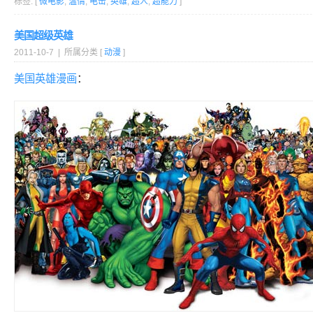
标签: [
微电影
,
温情
,
电击
,
英雄
,
超人
,
超能力
]
美国超级英雄
2011-10-7 | 所属分类 [
动漫
]
美国
英雄
漫画
：