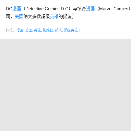
DC
漫画
（Detective Comics D.C）与惊奇
漫画
（Marvel Comi
司，
美国
绝大多数超级
英雄
的摇篮。
标签: [
漫画
,
美国
,
英雄
,
蜘蛛侠
,
超人
,
超级英雄
]