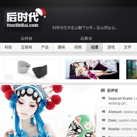
科技
互联网
产品
趣味
视频
动漫
游戏
文学
后评论
Sejarah Kuno:
I
weblog po...
Ahmed:
casino g
Dale:
casino ohne
Noelia:
online ca