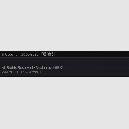
© Copyright 2010-2020 「
后时代
」
All Rights Reserved • Design by
格格物
.
Valid XHTML 1.1 and CSS 3.