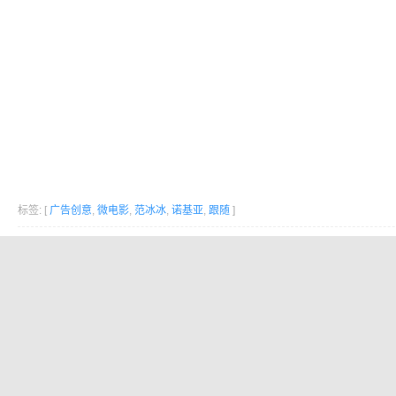
标签: [
广告创意
,
微电影
,
范冰冰
,
诺基亚
,
跟随
]