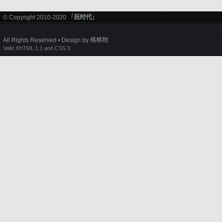
© Copyright 2010-2020 「
后时代
」
All Rights Reserved • Design by
格格物
.
Valid XHTML 1.1 and CSS 3.