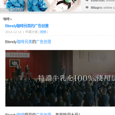
Emerson:
online
Milagro:
online c
Esperanza:
sofo
startguthaben...
‘咖啡’»
Blendy咖啡另类的广告创意
2014-12-14 | 所属分类 [
视频
]
Blendy
咖啡
另类
的
广告创意
Blendy
咖啡
怪异的
广告创意
，真是脑洞大开！