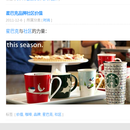
星巴克品牌社区价值
2011-12-6 | 所属分类 [
时尚
]
星巴克
与
社区
的力量：
标签: [
价值
,
咖啡
,
品牌
,
星巴克
,
社区
]