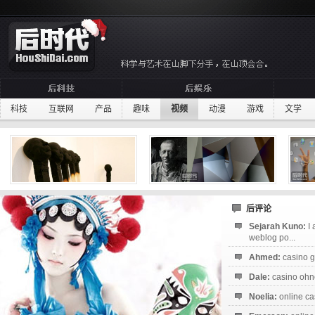
科技
互联网
产品
趣味
视频
动漫
游戏
文学
后评论
Sejarah Kuno:
I
weblog po...
Ahmed:
casino g
Dale:
casino ohne
Noelia:
online ca