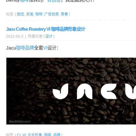
标签: [
励志
,
另类
,
咖啡
,
广告创意
,
青春
]
Jacu Coffee Roastery VI 咖啡品牌形象设计
2012-04-2 | 所属分类 [
设计
]
Jacu
咖啡
品牌
全套
VI
设计：
标签: [
CI
,
VI
,
企业形象
,
咖啡
,
品牌
]