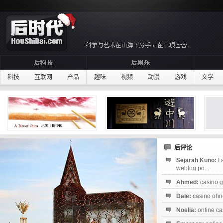
科技
互联网
产品
趣味
视频
动漫
游戏
文学
后评论
Sejarah Kuno:
I
weblog po...
Ahmed:
casino g
Dale:
casino ohne
Noelia:
online ca