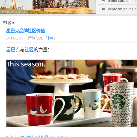
Emerson:
online
Milagro:
online c
Esperanza:
sofo
startguthaben...
‘社区’»
星巴克品牌社区价值
2011-12-6 | 所属分类 [
时尚
]
星巴克
与
社区
的力量：