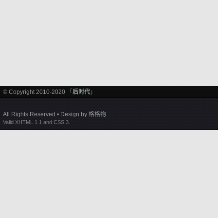
© Copyright 2010-2020 「
后时代
」
All Rights Reserved • Design by
格格物
.
Valid XHTML 1.1 and CSS 3.