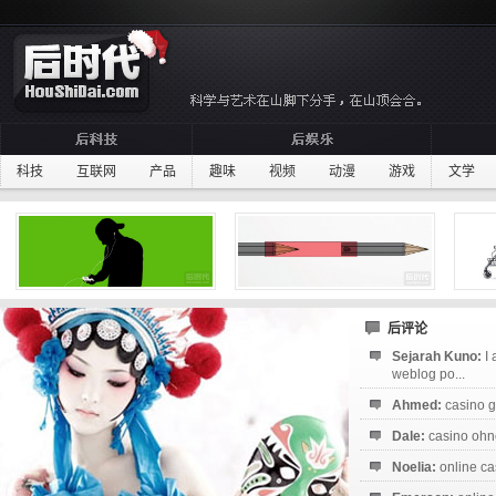
科技
互联网
产品
趣味
视频
动漫
游戏
文学
后评论
Sejarah Kuno:
I
weblog po...
Ahmed:
casino g
Dale:
casino ohne
Noelia:
online ca