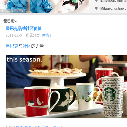
Emerson:
online
Milagro:
online c
Esperanza:
sofo
startguthaben...
‘星巴克’»
星巴克品牌社区价值
2011-12-6 | 所属分类 [
时尚
]
星巴克
与
社区
的力量：