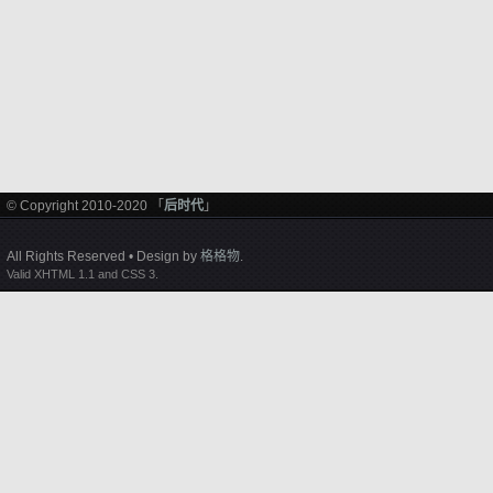
© Copyright 2010-2020 「
后时代
」
All Rights Reserved • Design by
格格物
.
Valid XHTML 1.1 and CSS 3.