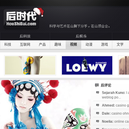
科技
互联网
产品
趣味
视频
动漫
游戏
文学
后评论
Sejarah Kuno:
I
weblog po...
Ahmed:
casino g
Dale:
casino ohne
Noelia:
online ca