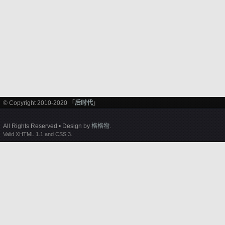
© Copyright 2010-2020 「
后时代
」
All Rights Reserved • Design by
格格物
.
Valid XHTML 1.1 and CSS 3.