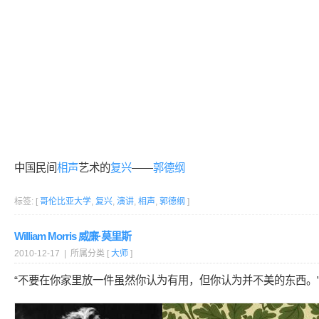
中国民间
相声
艺术的
复兴
——
郭德纲
标签: [
哥伦比亚大学
,
复兴
,
演讲
,
相声
,
郭德纲
]
William Morris 威廉·莫里斯
2010-12-17 | 所属分类 [
大师
]
“不要在你家里放一件虽然你认为有用，但你认为并不美的东西。