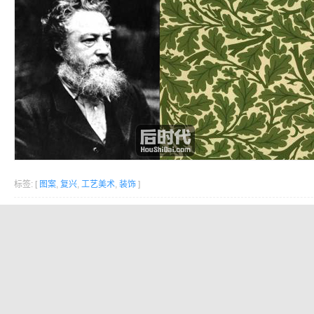
标签: [
图案
,
复兴
,
工艺美术
,
装饰
]