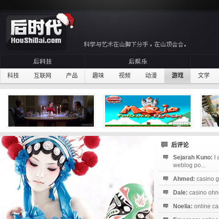
科技
互联网
产品
趣味
视频
动漫
游戏
文学
后评论
Sejarah Kuno:
I
weblog po...
Ahmed:
casino g
Dale:
casino ohne
Noelia:
online ca