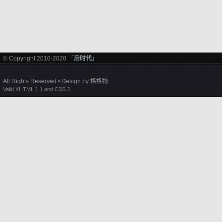
© Copyright 2010-2020 「
后时代
」
All Rights Reserved • Design by
格格物
.
Valid XHTML 1.1 and CSS 3.