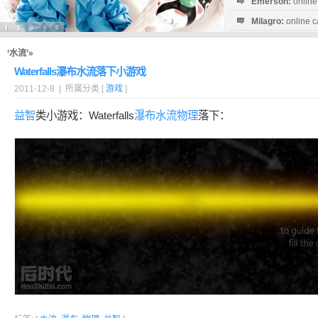
Emerson:
online
Milagro:
online c
Esperanza:
sofo
startguthaben...
‘水流’»
Waterfalls瀑布水流落下小游戏
2011-12-8 | 所属分类 [
游戏
]
益智
类小游戏：Waterfalls
瀑布
水流
物理
落下：