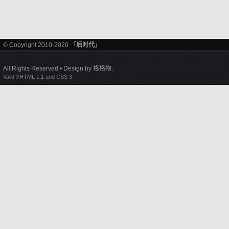
© Copyright 2010-2020 「
后时代
」
All Rights Reserved • Design by
格格物
.
Valid XHTML 1.1 and CSS 3.