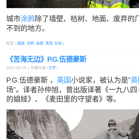
城市
涂鸦
除了墙壁、枯树、地面、废弃的
不到的地方。
标签: [
报废
,
涂鸦
,
画廊
,
英国
,
轮船
]
《苦海无边》P.G.伍德豪斯
2012-09-18 | 所属分类 [
文学
]
P.G.伍德豪斯 ，
英国
小说家，被认为是”
英
场”。译者孙仲旭，曾出版译著《一九八四
的娼妓》、《麦田里的守望者》等。