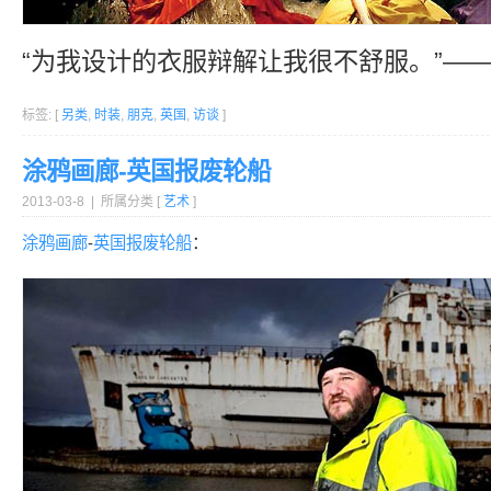
“为我设计的衣服辩解让我很不舒服。”—
标签: [
另类
,
时装
,
朋克
,
英国
,
访谈
]
涂鸦画廊-英国报废轮船
2013-03-8 | 所属分类 [
艺术
]
涂鸦
画廊
-
英国
报废
轮船
：