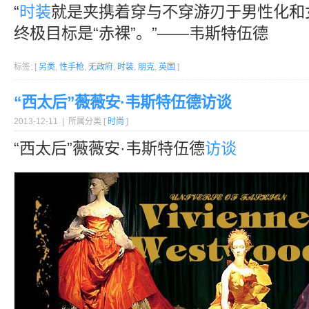
“
时装
就是夹携着穿与不穿游刃于男性化和
终极目标是“赤裸”。”——韦斯特伍德
标签: [
另类
,
性手枪
,
无政府
,
时装
,
朋克
,
英国
]
“西太后”薇薇安·韦斯特伍德访谈
2013-12-11 | 所属分类 [
时尚
]
“西太后”薇薇安·韦斯特伍德
访谈