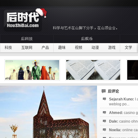
科技
互联网
产品
趣味
视频
动漫
游戏
文学
后评论
Sejarah Kuno:
I
weblog po...
Ahmed:
casino g
Dale:
casino ohne
Noelia:
online ca