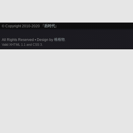
© Copyright 2010-2020 「
后时代
」
All Rights Reserved • Design by
格格物
.
Valid XHTML 1.1 and CSS 3.