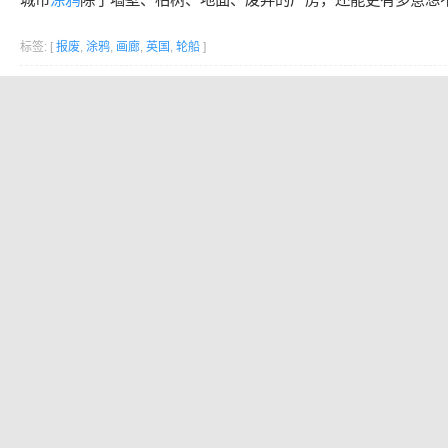
标签: [
报废
,
涂鸦
,
画廊
,
英国
,
轮船
]