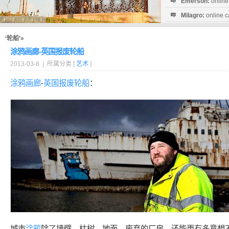
Emerson:
online
Milagro:
online c
Esperanza:
sofo
startguthaben...
‘轮船’»
涂鸦画廊-英国报废轮船
2013-03-8 | 所属分类 [
艺术
]
涂鸦
画廊
-
英国
报废
轮船
：
城市
涂鸦
除了墙壁、枯树、地面、废弃的厂房，还能更有多意想