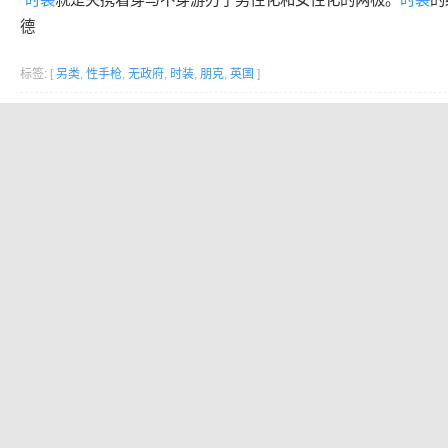
德
标签: [
另类
,
性手枪
,
无政府
,
时装
,
朋克
,
英国
]