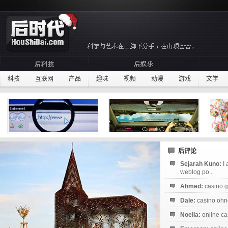
科技
互联网
产品
趣味
视频
动漫
游戏
文学
后评论
Sejarah Kuno:
I
weblog po...
Ahmed:
casino g
Dale:
casino ohne
Noelia:
online ca