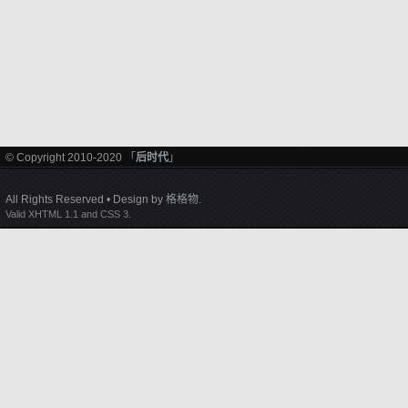
© Copyright 2010-2020 「
后时代
」
All Rights Reserved • Design by
格格物
.
Valid XHTML 1.1 and CSS 3.