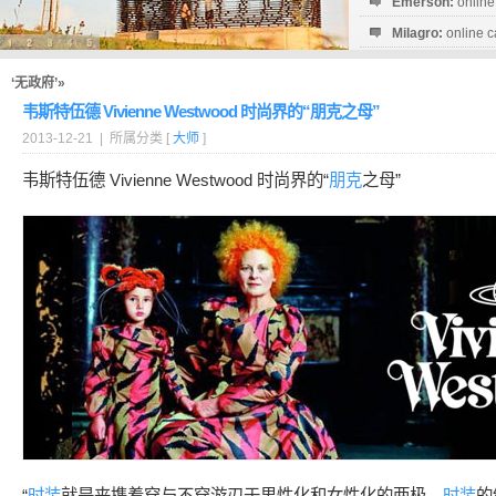
Emerson:
online
Milagro:
online c
Esperanza:
sofo
startguthaben...
‘无政府’»
韦斯特伍德 Vivienne Westwood 时尚界的“朋克之母”
2013-12-21 | 所属分类 [
大师
]
韦斯特伍德 Vivienne Westwood 时尚界的“
朋克
之母”
“
时装
就是夹携着穿与不穿游刃于男性化和女性化的两极。
时装
的