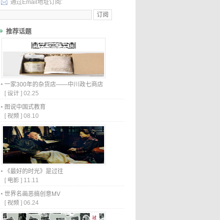
通过Email地址订阅:
推荐话题
一家300年的杂货店——中川政七商店
[
设计
]
02.25
图说中国式教育
[
视频
]
08.10
《最好的时光》是过往
[
电影
]
11.11
世界名画恶搞创意MV
[
视频
]
06.24