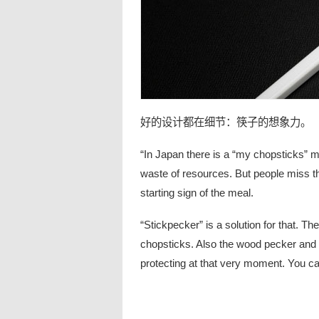
好的设计都在
细节
：
筷子
的
想象力
。
“In Japan there is a “my chopsticks”
waste of resources. But people miss the
starting sign of the meal.
“Stickpecker” is a solution for that. T
chopsticks. Also the wood pecker and 
protecting at that very moment. You c