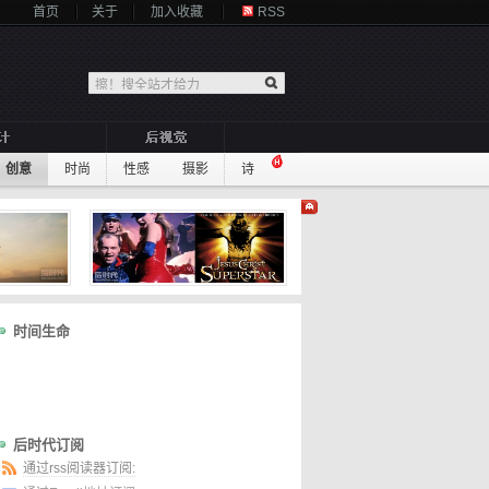
首页
关于
加入收藏
RSS
创意
时尚
性感
摄影
诗
时间生命
后时代订阅
通过rss阅读器订阅: