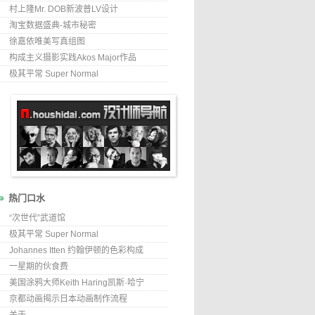
村上隆Mr. DOB新波普LV设计
淘宝数据盛典-城市秘密
徐嘉依唯美写真组图
构成主义摄影实践Akos Major作品
极其平常 Super Normal
热门口水
“次世代”武道馆
极其平常 Super Normal
Johannes Itten 约翰伊顿的色彩构成
一星期的伙食费
美国涂鸦大师Keith Haring凯斯·哈宁
京都动画揭示日本动画制作流程