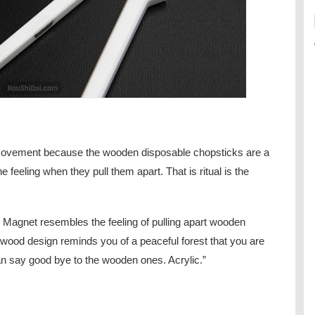
 movement because the wooden disposable chopsticks are a
 feeling when they pull them apart. That is ritual is the
he Magnet resembles the feeling of pulling apart wooden
wood design reminds you of a peaceful forest that you are
an say good bye to the wooden ones. Acrylic.”