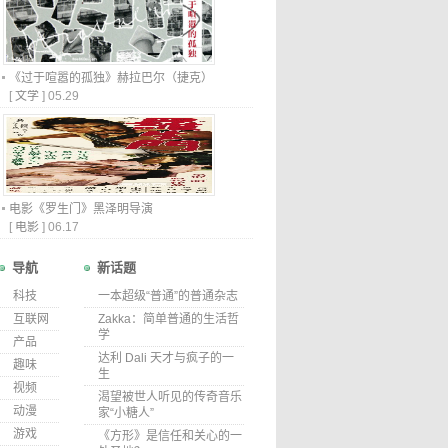
《过于喧嚣的孤独》赫拉巴尔（捷克）
[
文学
]
05.29
电影《罗生门》黑泽明导演
[
电影
]
06.17
导航
新话题
科技
一本超级“普通”的普通杂志
互联网
Zakka：简单普通的生活哲
学
产品
达利 Dali 天才与疯子的一
趣味
生
视频
渴望被世人听见的传奇音乐
动漫
家“小糖人”
游戏
《方形》是信任和关心的一