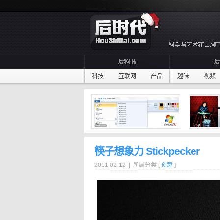
科技
互联网
产品
趣味
视频
筷子想象力 Stickpecker
2011-02-12 | 所属分类 [
创意
]