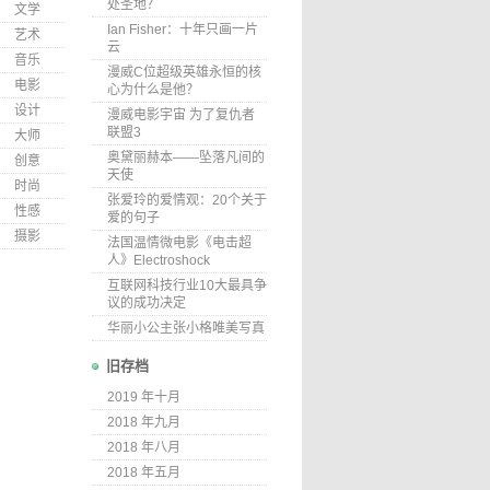
处圣地？
文学
Ian Fisher：十年只画一片
艺术
云
音乐
漫威C位超级英雄永恒的核
电影
心为什么是他？
设计
漫威电影宇宙 为了复仇者
联盟3
大师
奥黛丽赫本——坠落凡间的
创意
天使
时尚
张爱玲的爱情观：20个关于
性感
爱的句子
摄影
法国温情微电影《电击超
人》Electroshock
互联网科技行业10大最具争
议的成功决定
华丽小公主张小格唯美写真
旧存档
2019 年十月
2018 年九月
2018 年八月
2018 年五月