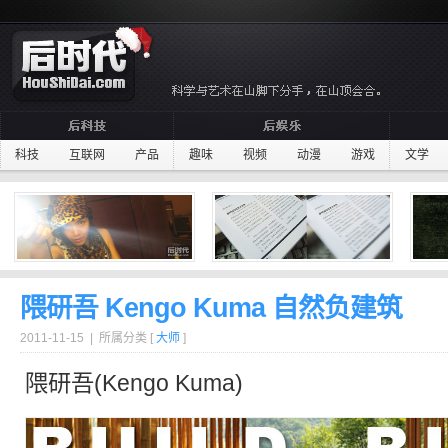
科技
互联网
产品
趣味
视频
动漫
游戏
文学
隈研吾 Kengo Kuma 自然负建筑
2011-11-15 | 所属分类 [
大师
]
隈研吾
(Kengo Kuma)