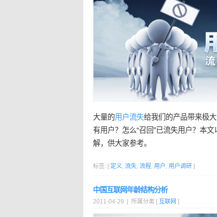
大量的
用户
流失
给我们的产品带来极大
有用户？怎么“召回”已流失用户？本文
解，供大家参考。
标签: [
定义
,
流失
,
流程
,
用户
,
用户调研
]
中国互联网年龄结构分析
2011-04-29 | 所属分类 [
互联网
]