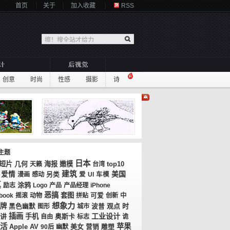
首页
关于
加入收藏
RSS
创意
时尚
性感
摄影
诗
主题
日本
短片
几何
海报
嫩模
top10
天籁
台湾
建筑
美国
爱情
漫画
感动
另类
爱
UI
车模
真
涂鸦
励志
Logo
产品
产品经理
iPhone
恶搞
套图
book
摇滚
动物
拼贴
可爱
创新
中
想象力
牌
观点
时
黑色幽默
图形
城市
波普
插画
工业设计
讲
手机
奥斯卡
自由
标志
诡
活
苹果
AV
美女
Apple
90后
幽默
营销
雕塑