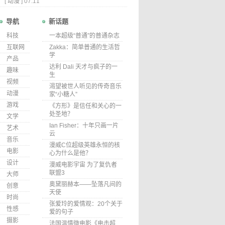
[
动漫
]
07.11
导航
新话题
科技
一本超级“普通”的普通杂志
互联网
Zakka：简单普通的生活哲
学
产品
达利 Dali 天才与疯子的一
趣味
生
视频
渴望被世人听见的传奇音乐
动漫
家“小糖人”
游戏
《方形》是信任和关心的一
处圣地？
文学
Ian Fisher：十年只画一片
艺术
云
音乐
漫威C位超级英雄永恒的核
电影
心为什么是他？
设计
漫威电影宇宙 为了复仇者
联盟3
大师
奥黛丽赫本——坠落凡间的
创意
天使
时尚
张爱玲的爱情观：20个关于
性感
爱的句子
摄影
法国温情微电影《电击超