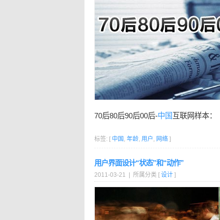
70后80后90后00后-
中国
互联网样本：
标签: [
中国
,
年龄
,
用户
,
网络
]
用户界面设计“状态”和“动作”
2011-03-21 | 所属分类 [
设计
]