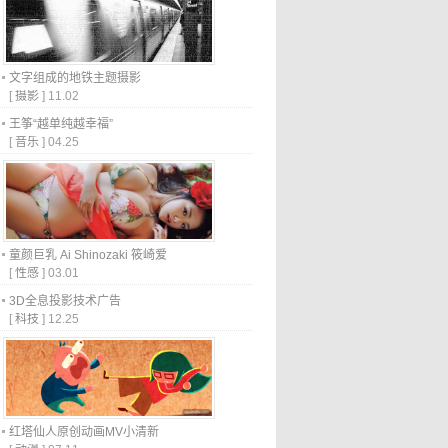
文字组成的地铁主题摄影
[
摄影
]
11.02
王筝“越单纯越幸福”
[
音乐
]
04.25
童颜巨乳 Ai Shinozaki 筱崎爱
[
性感
]
03.01
3D全息投影技术广告
[
科技
]
12.25
红塔仙人原创动画MV小清新