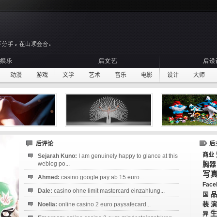
动漫
游戏
文学
艺术
音乐
电影
设计
大师
后评论
后
商业
Sejarah Kuno:
I am genuinely happy to glance at this
weblog po...
胸器
写
Ahmed:
casino google pay ab 15 euro...
Face
Dale:
casino ohne limit mastercard einzahlung...
品
国
装
演
Noelia:
online casino 2 euro paysafecard...
生
异