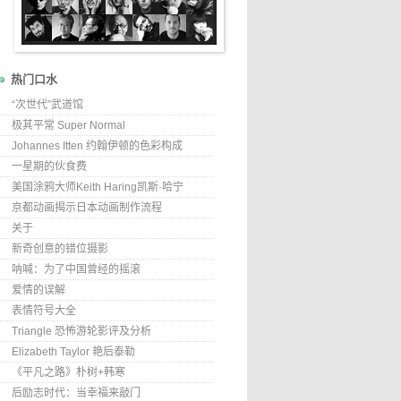
热门口水
“次世代”武道馆
极其平常 Super Normal
Johannes Itten 约翰伊顿的色彩构成
一星期的伙食费
美国涂鸦大师Keith Haring凯斯·哈宁
京都动画揭示日本动画制作流程
关于
新奇创意的错位摄影
呐喊：为了中国曾经的摇滚
爱情的误解
表情符号大全
Triangle 恐怖游轮影评及分析
Elizabeth Taylor 艳后泰勒
《平凡之路》朴树+韩寒
后励志时代：当幸福来敲门