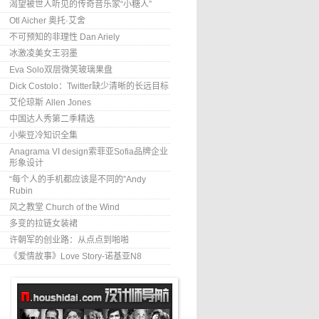
渴望被世人听见的传奇音乐家“小糖人”
Otl Aicher 奥托·艾舍
不可预知的非理性 Dan Ariely
冰激凌美女王羽墨
Eva Solo双层微笑玻璃果盘
Dick Costolo：Twitter缺少清晰的长远目标
艾伦琼斯 Allen Jones
中国达人秀第二季精选
小柴豆冷知识全集
Anagrama VI design索菲亚Sofia品牌企业
形象设计
“每个人的手机都应该是不同的”Andy
Rubin
风之教堂 Church of the Wind
多变的拉链女装裙
许朝军的创业路：从点点到啪啪
《爱情故事》Love Story-诺基亚N8