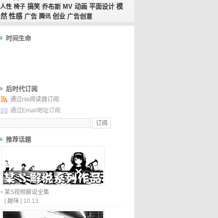
搞笑
乔布斯
MV
动画
平面设计
模
人性
椅子
性感
自然
广告
创业
广告创意
腾讯
时间生命
后时代订阅
通过rss阅读器订阅:
通过Email地址订阅:
推荐话题
某S视频解说全集
[
趣味
]
10.13