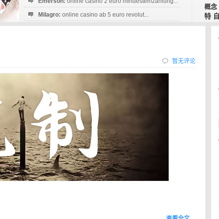
Emerson:
online casino 2 euro mindesteinzahlung...
概念
Milagro:
online casino ab 5 euro revolut...
特
Esperanza:
sofortüberweisung casino
startguthaben...
暂无评论
查看全文…