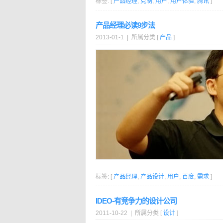
标签: [
产品经理
,
克制
,
用户
,
用户体验
,
腾讯
]
产品经理必读9步法
2013-01-1 | 所属分类 [
产品
]
标签: [
产品经理
,
产品设计
,
用户
,
百度
,
需求
]
IDEO-有竞争力的设计公司
2011-10-22 | 所属分类 [
设计
]