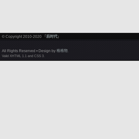
© Copyright 2010-2020 「
后时代
」
All Rights Reserved • Design by
格格物
.
Valid XHTML 1.1 and CSS 3.