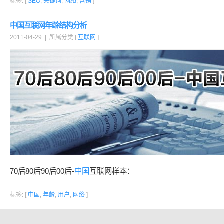
标签: [
SEO
,
关键词
,
网络
,
营销
]
中国互联网年龄结构分析
2011-04-29 | 所属分类 [
互联网
]
70后80后90后00后-
中国
互联网样本：
标签: [
中国
,
年龄
,
用户
,
网络
]