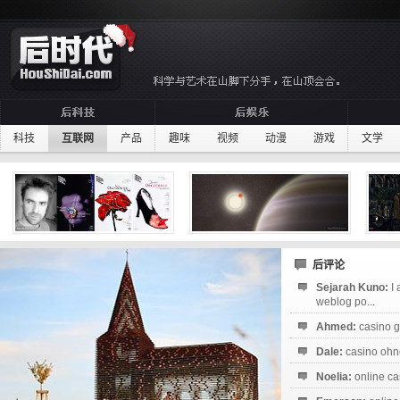
科技
互联网
产品
趣味
视频
动漫
游戏
文学
后评论
Sejarah Kuno:
I
weblog po...
Ahmed:
casino g
Dale:
casino ohne
Noelia:
online ca