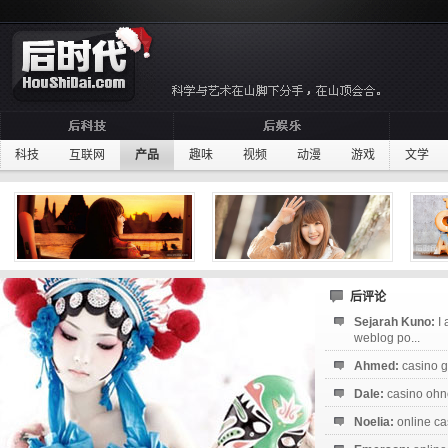
科技
互联网
产品
趣味
视频
动漫
游戏
文学
后评论
Sejarah Kuno:
I
weblog po...
Ahmed:
casino g
Dale:
casino ohne
Noelia:
online ca