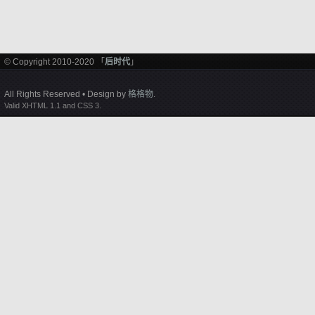
© Copyright 2010-2020 「
后时代
」
All Rights Reserved • Design by
格格物
.
Valid XHTML 1.1 and CSS 3.