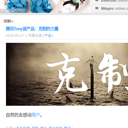
Emerson:
online
Milagro:
online c
Esperanza:
sofo
startguthaben...
‘克制’»
腾讯Tony谈产品：克制的力量
2016-05-27 | 所属分类 [
产品
]
自然的去感动
用户
。