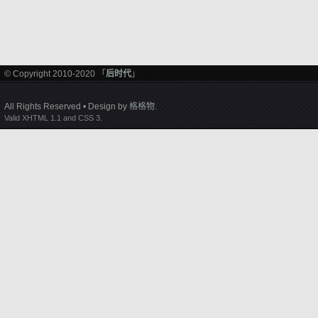
© Copyright 2010-2020 「
后时代
」
All Rights Reserved • Design by
格格物
.
Valid XHTML 1.1 and CSS 3.