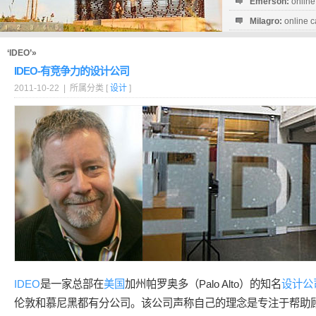
Emerson:
online
Milagro:
online c
Esperanza:
sofo
startguthaben...
‘IDEO’»
IDEO-有竞争力的设计公司
2011-10-22 | 所属分类 [
设计
]
IDEO
是一家总部在
美国
加州帕罗奥多（Palo Alto）的知名
设计公
伦敦和慕尼黑都有分公司。该公司声称自己的理念是专注于帮助