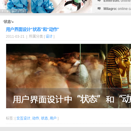
Emerson:
online
Milagro:
online c
Esperanza:
sofo
startguthaben...
‘状态’»
用户界面设计“状态”和“动作”
2011-03-21 | 所属分类 [
设计
]
标签: [
交互设计
,
动作
,
状态
,
用户
]