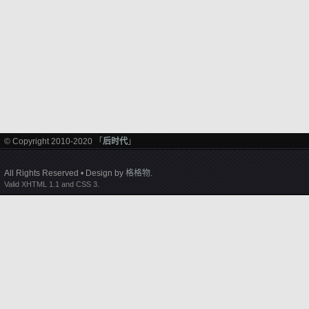
© Copyright 2010-2020 「
后时代
」
All Rights Reserved • Design by
格格物
.
Valid XHTML 1.1 and CSS 3.