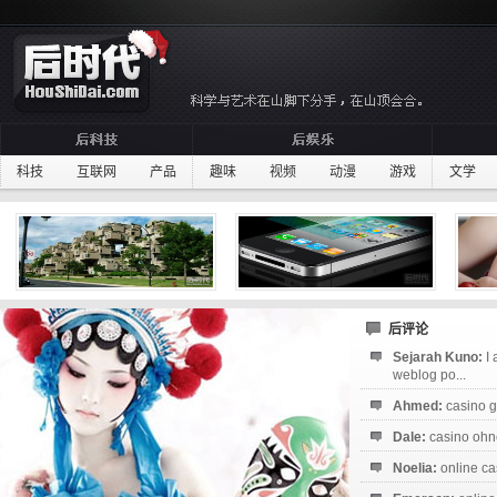
科技
互联网
产品
趣味
视频
动漫
游戏
文学
后评论
Sejarah Kuno:
I
weblog po...
Ahmed:
casino g
Dale:
casino ohne
Noelia:
online ca