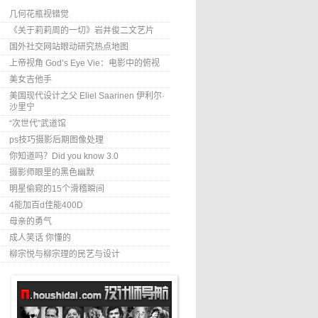
几何花瓶视错觉
《关于莉莉周的一切》岩井俊二文艺片
国外社交网站眼动研究热点地图
上帝视角 God’s Eye Vie：电影中的俯视
美女吉他手
美国现代设计之父 Eliel Saarinen 伊利尔·
沙里宁
“次世代”武道馆
ps技巧摄影后期图像处理
你知道吗？Did you know 3.0
摄影师眼里的黑色幽默
明星偷窥的15个滑稽瞬间
4能加百d佳能400D
母亲的勇气
成人笑话 你懂的
柳宗悦与柳宗理的民艺与设计