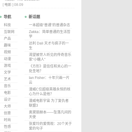
[
电影
]
08.09
导航
新话题
科技
一本超级“普通”的普通杂志
互联网
Zakka：简单普通的生活哲
学
产品
达利 Dali 天才与疯子的一
趣味
生
视频
渴望被世人听见的传奇音乐
动漫
家“小糖人”
游戏
《方形》是信任和关心的一
处圣地？
文学
Ian Fisher：十年只画一片
艺术
云
音乐
漫威C位超级英雄永恒的核
电影
心为什么是他？
设计
漫威电影宇宙 为了复仇者
联盟3
大师
奥黛丽赫本——坠落凡间的
创意
天使
时尚
张爱玲的爱情观：20个关于
性感
爱的句子