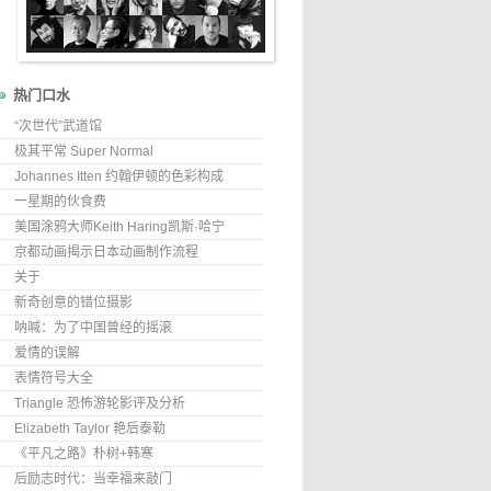
热门口水
“次世代”武道馆
极其平常 Super Normal
Johannes Itten 约翰伊顿的色彩构成
一星期的伙食费
美国涂鸦大师Keith Haring凯斯·哈宁
京都动画揭示日本动画制作流程
关于
新奇创意的错位摄影
呐喊：为了中国曾经的摇滚
爱情的误解
表情符号大全
Triangle 恐怖游轮影评及分析
Elizabeth Taylor 艳后泰勒
《平凡之路》朴树+韩寒
后励志时代：当幸福来敲门