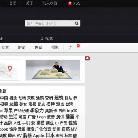
首页
关于
加入收藏
RSS
创意
时尚
性感
摄影
诗
主题
建筑
概念
涂鸦
乔
中国
动物
天籁
营销
拼贴
恶搞
搞笑
美女
海报
模特
观点
励志
台湾
想象力
苹果
奥斯卡
top10
ne
产品经理
自由
生活
插画
广告
演讲
平
感动
可爱
Logo
波普
性感
计
品牌
手机
嫩模
创业
人性
爱
UI
产品
广告创意
动画
自然
MV
book
诡异
漫画
摇滚
日本
胸器
AV
幽默
腾讯
Apple
图形
标志
雕