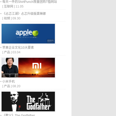
每天一件的ShirtPunch限量团购T恤网站
[
互联网
]
11.05
《忐忑江湖》忐忑升级版龚琳娜
[
视频
]
09.30
苹果企业文化10大要素
[
产品
]
03.04
小米手机
[
产品
]
08.20
《教父》The Godfather