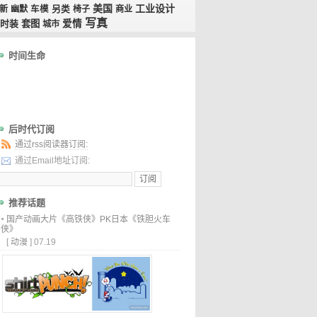
美国
工业设计
新
幽默
车模
另类
椅子
商业
写真
时装
套图
爱情
城市
时间生命
后时代订阅
通过rss阅读器订阅:
通过Email地址订阅:
推荐话题
国产动画大片《高铁侠》PK日本《铁胆火车
侠》
[
动漫
]
07.19