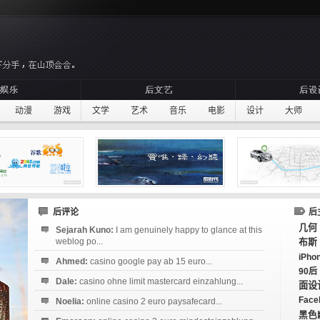
动漫
游戏
文学
艺术
音乐
电影
设计
大师
后评论
后
几何
Sejarah Kuno:
I am genuinely happy to glance at this
weblog po...
布斯
iPho
Ahmed:
casino google pay ab 15 euro...
90后
Dale:
casino ohne limit mastercard einzahlung...
面设
Face
Noelia:
online casino 2 euro paysafecard...
黑色