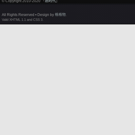
© Copyright 2010-2020 「
后时代
」
All Rights Reserved • Design by
格格物
.
Valid XHTML 1.1 and CSS 3.