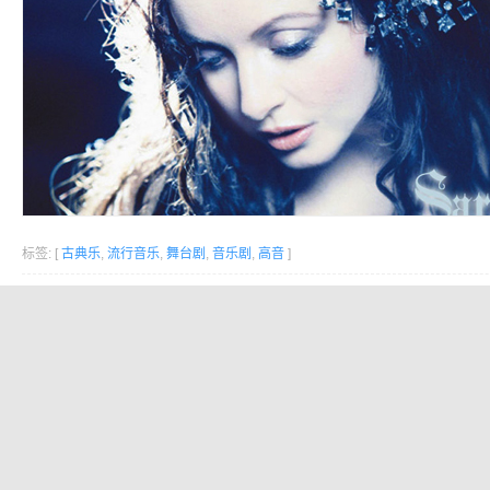
标签: [
古典乐
,
流行音乐
,
舞台剧
,
音乐剧
,
高音
]