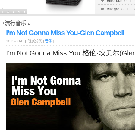
Emerson:
online
Milagro:
online c
Esperanza:
sofo
startguthaben...
‘流行音乐’»
I’m Not Gonna Miss You-Glen Campbell
2015-03-6 | 所属分类 [
音乐
]
I’m Not Gonna Miss You 格伦·坎贝尔(Glen