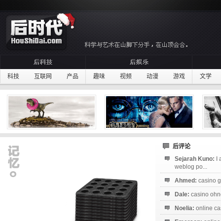
科技
互联网
产品
趣味
视频
动漫
游戏
文学
后评论
Sejarah Kuno:
I
weblog po...
Ahmed:
casino g
Dale:
casino ohne
Noelia:
online ca