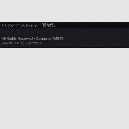
© Copyright 2010-2020 「
后时代
」
All Rights Reserved • Design by
格格物
.
Valid XHTML 1.1 and CSS 3.