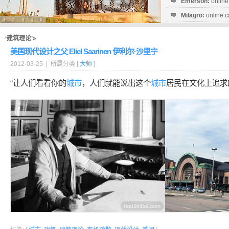
Emerson:
online
Milagro:
online c
Esperanza:
sofo
startguthaben...
‘建筑理论’»
美国现代设计之父 Eliel Saarinen 伊利尔·沙里宁
2012-03-25 | 所属分类 [
大师
]
“让人们看看你的
城市
，人们就能说出这个
城市
居民在文化上追求