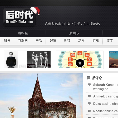
科技
互联网
产品
趣味
视频
动漫
游戏
文学
后评论
Sejarah Kuno:
I
weblog po...
Ahmed:
casino g
Dale:
casino ohne
Noelia:
online ca