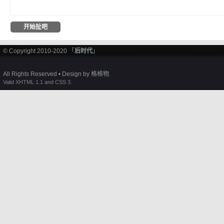
© Copyright 2010-2020 「
后时代
」
All Rights Reserved • Design by
格格物
.
Valid XHTML 1.1 and CSS 3.