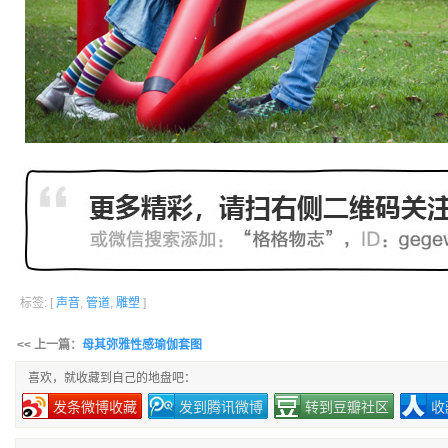
标签: [
声音
,
管道
,
雕塑
]
<< 上一篇：
母其弥雅性感瑜伽套图
喜欢，就收藏到自己的地盘吧：
发条微博收藏
发到腾讯微博
转到豆瓣社区
收