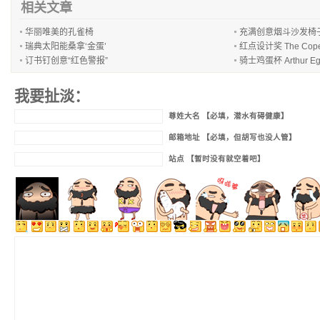
相关文章
华丽唯美的孔雀椅
充满创意烟斗沙发椅
瑞典太阳能桑拿‘金蛋’
红点设计奖 The Cope
订书钉创意“红色警报”
骑士鸡蛋杯 Arthur Eg
我要扯淡：
尊姓大名 【必填，潜水有碍健康】
邮箱地址 【必填，但胡写也没人管】
站点 【暂时没有就空着吧】