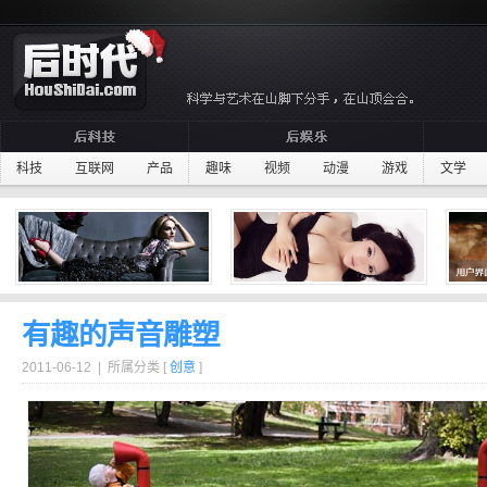
科技
互联网
产品
趣味
视频
动漫
游戏
文学
有趣的声音雕塑
2011-06-12 | 所属分类 [
创意
]