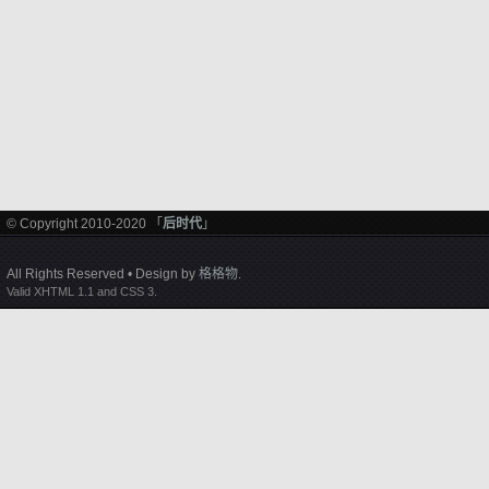
© Copyright 2010-2020 「
后时代
」
All Rights Reserved • Design by
格格物
.
Valid XHTML 1.1 and CSS 3.