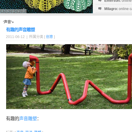
Emerson:
online
Milagro:
online c
Esperanza:
sofo
startguthaben...
‘声音’»
有趣的声音雕塑
2011-06-12 | 所属分类 [
创意
]
有趣的
声音
雕塑
：