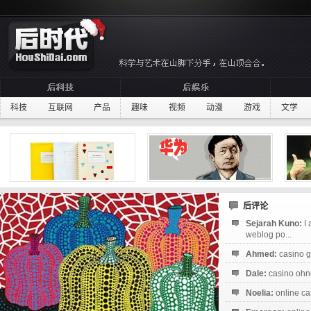
科技
互联网
产品
趣味
视频
动漫
游戏
文学
后评论
Sejarah Kuno:
I
weblog po...
Ahmed:
casino g
Dale:
casino ohne
Noelia:
online ca