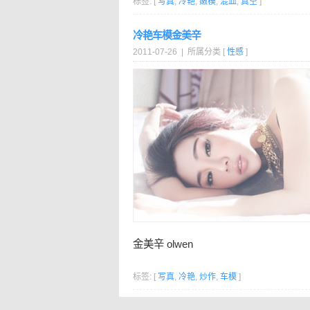
标签: [
写真
,
冷艳
,
嫩模
,
混血
,
真空
]
冷艳车模金美辛
2011-07-26 | 所属分类 [
性感
]
金美辛 olwen
标签: [
写真
,
冷艳
,
炒作
,
车模
]