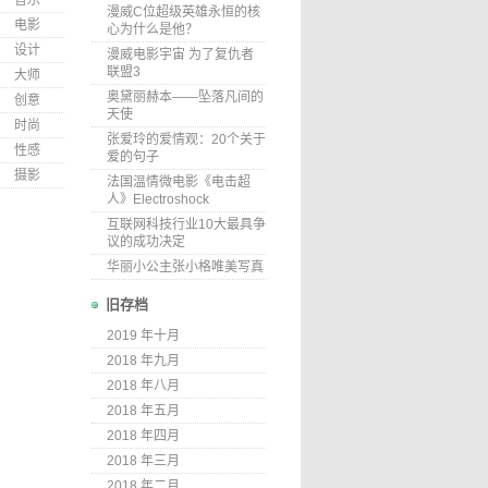
音乐
漫威C位超级英雄永恒的核
电影
心为什么是他？
设计
漫威电影宇宙 为了复仇者
联盟3
大师
奥黛丽赫本——坠落凡间的
创意
天使
时尚
张爱玲的爱情观：20个关于
性感
爱的句子
摄影
法国温情微电影《电击超
人》Electroshock
互联网科技行业10大最具争
议的成功决定
华丽小公主张小格唯美写真
旧存档
2019 年十月
2018 年九月
2018 年八月
2018 年五月
2018 年四月
2018 年三月
2018 年二月