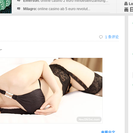
Emerson:
online casino 2 euro mindesteinzahlung...
品
Lo
Milagro:
online casino ab 5 euro revolut...
画
Esperanza:
sofortüberweisung casino
startguthaben...
1 条评论
.
查看全文…