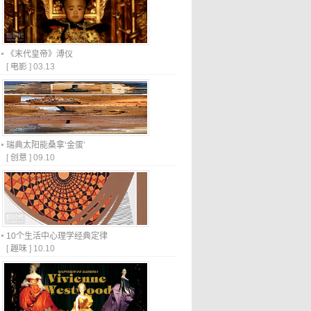
《末代皇帝》溥仪
[
电影
]
03.13
瑞典太阳能桑拿‘金蛋’
[
创意
]
09.10
10个生活中心理学经典定律
[
趣味
]
10.10