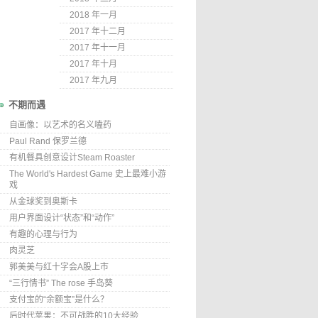
2018 年一月
2017 年十二月
2017 年十一月
2017 年十月
2017 年九月
不期而遇
自画像：以艺术的名义嗑药
Paul Rand 保罗兰德
有机餐具创意设计Steam Roaster
The World's Hardest Game 史上最难小游
戏
从金球奖到奥斯卡
用户界面设计“状态”和“动作”
有趣的心理与行为
肉灵芝
郭美美与红十字会A股上市
“三行情书” The rose 手岛葵
支付宝的“余额宝”是什么？
后时代苹果：不可战胜的10大经验