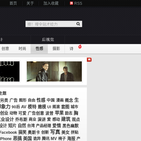
首页
关于
加入收藏
RSS
创意
时尚
性感
摄影
诗
主题
性感
生
广告
概念
另类
图形
自由
中国
漫画
想象力
AV
模特
嫩模
套图
90后
UI
摇滚
城市
苹果
胸
创业
广告创意
动物
可爱
波普
励志
工业设计
建筑
乔布斯
演讲
观点
商业
爱
感动
设计
短片
自然
爱情
台湾
产品经理
黑色幽默
写真
搞笑
奥斯卡
美女
Facebook
创新
拼贴
恶搞
美国
MV
海报
iPhone
诡异
腾讯
椅子
产