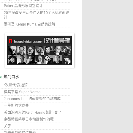
Baker 品牌形象识别设计
20世纪改变生活最伟大的10个人机界面设
计
隈研吾 Kengo Kuma 自然负建筑
热门口水
“次世代”武道馆
极其平常 Super Normal
Johannes Itten 约翰伊顿的色彩构成
一星期的伙食费
美国涂鸦大师Keith Haring凯斯·哈宁
京都动画揭示日本动画制作流程
关于