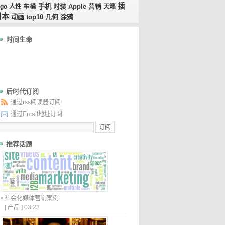
插
手机
时装
go
人性
车模
Apple
营销
天籁
日本
动画
top10
几何
涂鸦
时间生命
后时代订阅
通过rss阅读器订阅:
通过Email地址订阅:
推荐话题
社会化媒体营销案例
[
产品
]
03.23