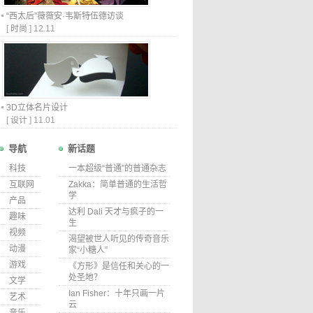
“西太后”薇薇安·韦斯特伍德访谈
[
时尚
]
12.11
3D立体名片设计
[
设计
]
11.01
导航
新话题
科技
一本超级“普通”的普通杂志
互联网
Zakka：简单普通的生活哲
学
产品
达利 Dali 天才与疯子的一
趣味
生
视频
渴望被世人听见的传奇音乐
动漫
家“小糖人”
游戏
《方形》是信任和关心的一
处圣地？
文学
Ian Fisher：十年只画一片
艺术
云