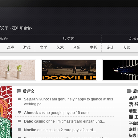
动漫
游戏
文学
艺术
音乐
电影
设计
大师
后评论
后
品牌
Sejarah Kuno:
I am genuinely happy to glance at this
weblog po...
活
雕塑
Ahmed:
casino google pay ab 15 euro...
器
Dale:
casino ohne limit mastercard einzahlung...
平面
幽默
Noelia:
online casino 2 euro paysafecard...
标志