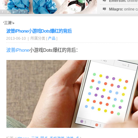
Emerson:
online
Milagro:
online c
Esperanza:
sofo
startguthaben...
‘三消’»
波普iPhone小游戏Dots爆红的背后
2013-06-10 | 所属分类 [
产品
]
波普
iPhone
小游戏Dots爆红的背后：