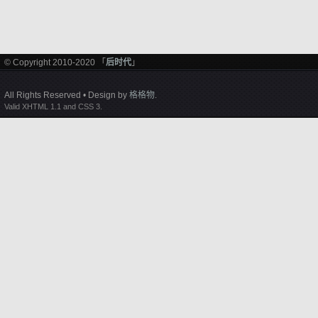
© Copyright 2010-2020 「
后时代
」
All Rights Reserved • Design by
格格物
.
Valid XHTML 1.1 and CSS 3.