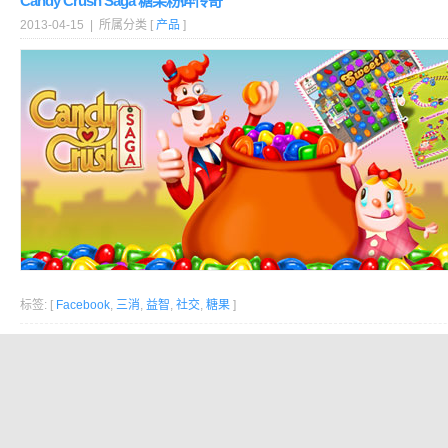
Candy Crush Saga 糖果粉碎传奇
2013-04-15 | 所属分类 [
产品
]
标签: [
Facebook
,
三消
,
益智
,
社交
,
糖果
]