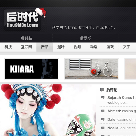
科技
互联网
产品
趣味
视频
动漫
游戏
文学
后评论
Sejarah Kuno:
I
weblog po...
Ahmed:
casino g
Dale:
casino ohne
Noelia:
online ca