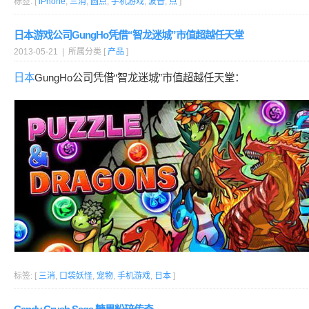
标签: [
iPhone
,
三消
,
圆点
,
手机游戏
,
波普
,
点
]
日本游戏公司GungHo凭借“智龙迷城”市值超越任天堂
2013-05-21 | 所属分类 [
产品
]
日本
GungHo公司凭借“智龙迷城”市值超越任天堂：
标签: [
三消
,
口袋妖怪
,
宠物
,
手机游戏
,
日本
]