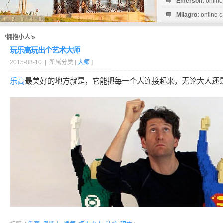
Emerson:
online
Milagro:
online c
Esperanza:
sofo
startguthaben...
‘拥抱小人’»
玩乐高玩出个艺术大师
2015-03-10 | 所属分类 [
大师
]
乐高
最美好的地方就是，它能把每一个人连接起来，无论大人还