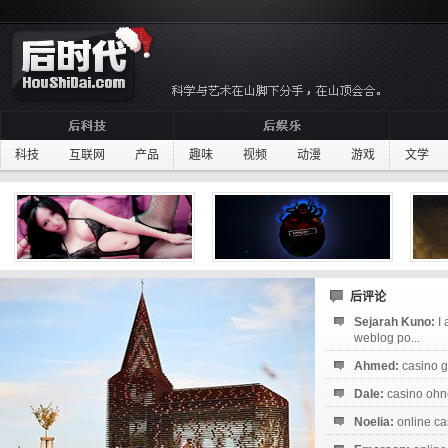
科技
互联网
产品
趣味
视频
动漫
游戏
文学
后评论
Sejarah Kuno:
I
weblog po...
Ahmed:
casino g
Dale:
casino ohne
Noelia:
online ca