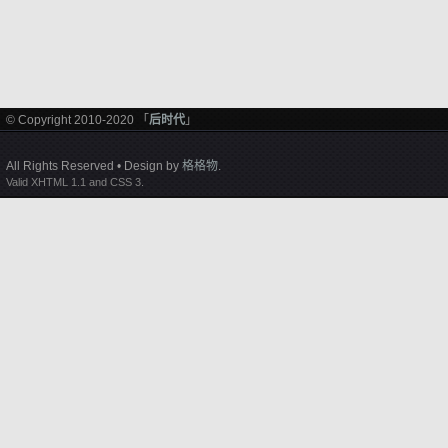
© Copyright 2010-2020 「
后时代
」
All Rights Reserved • Design by
格格物
.
Valid XHTML 1.1 and CSS 3.