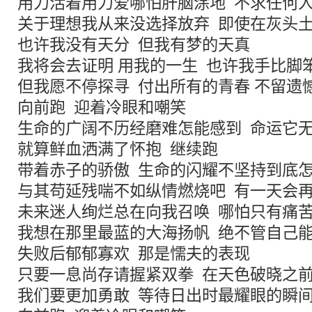
用力活着用力爱哪怕肝脑涂地 不求任何
关于理想我从来没选择放弃 即使在灰头
也许我没有天分 但我有梦的天真
我将会去证明 用我的一生 也许我手比脚
但我愿不停探寻 付出所有的青春 不留遗
向前跑 迎着冷眼和嘲笑
生命的广阔不历经磨难怎能感到 命运它
就算鲜血洒满了怀抱 继续跑
带着赤子的骄傲 生命的闪耀不坚持到底
与其苟延残喘不如纵情燃烧吧 有一天会
未来迷人绚烂总在向我召唤 哪怕只有痛
我想在那里最蓝的大海扬帆 绝不管自己
失败后郁郁寡欢 那是懦夫的表现
只要一息尚存请握紧双拳 在天色破晓之
我们要更加勇敢 等待日出时最耀眼的瞬