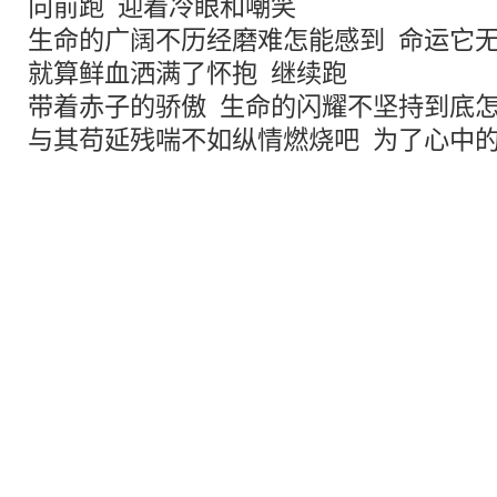
向前跑 迎着冷眼和嘲笑
生命的广阔不历经磨难怎能感到 命运它
就算鲜血洒满了怀抱 继续跑
带着赤子的骄傲 生命的闪耀不坚持到底
与其苟延残喘不如纵情燃烧吧 为了心中的