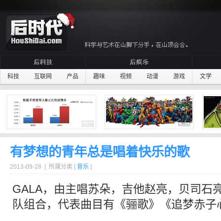
科技
互联网
产品
趣味
视频
动漫
游戏
文学
有梦想的青年总是唱着快乐的歌
2013-09-28 | 所属分类 [
音乐
]
GALA，由主唱苏朵，吉他赵亮，贝司石
队
组合，代表曲目有《骊歌》《追梦赤子