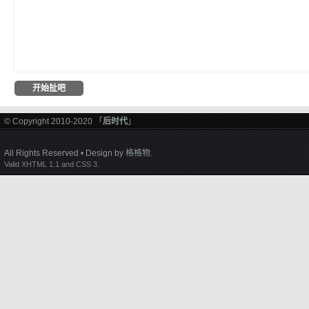
© Copyright 2010-2020 「
后时代
」
All Rights Reserved • Design by
格格物
.
Valid XHTML 1.1 and CSS 3.