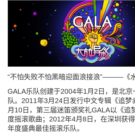
“不怕失败不怕黑暗迎面浪接浪”———《
GALA
乐队
创建于2004年1月2日，是北
队
。2011年3月24日发行中文专辑《追梦赤
月10日，第三届迷笛颁奖礼GALA以《
度
摇滚
歌曲；2012年4月8日，在深圳获
年度盛典最佳
摇滚
乐队。