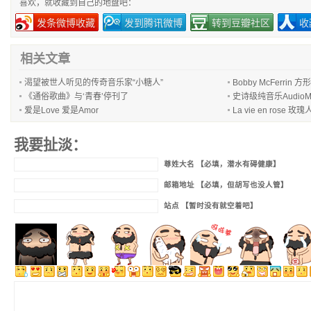
喜欢，就收藏到自己的地盘吧：
发条微博收藏
发到腾讯微博
转到豆瓣社区
收
相关文章
渴望被世人听见的传奇音乐家“小糖人”
Bobby McFerrin 方
《通俗歌曲》与‘青春’停刊了
史诗级纯音乐AudioMa
爱是Love 爱是Amor
La vie en rose 玫瑰人
我要扯淡：
尊姓大名 【必填，潜水有碍健康】
邮箱地址 【必填，但胡写也没人管】
站点 【暂时没有就空着吧】