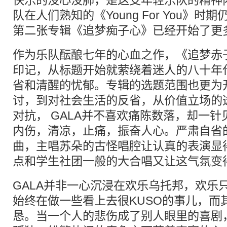
快乐的没心没肺，是这支年轻乐队的精神内
队在人们熟知的《Young For You》
第二张专辑《追梦痴子心》已经开始了更
作为乐队酝酿七年的心血之作，《追梦赤
印记，从标题开始就萦绕着迷人的八十年
省和清醒的忧郁。专辑的选题范围也更为
讨，到对社会生活的反省，从价值立场的
对抗， GALA并不喜欢痛陈数落，却一
内伤，清凉，止痛，振奋人心。严肃自省
曲，主唱苏朵的古怪唱腔让认真的表演显
点和学生社团一般的大合唱又让这气氛变
GALA并非一心沉浸在欢乐乌托邦，欢乐
始终在做一些看上去很KUSO的事儿，而
恳。当一个人的悲伤成了别人眼里的喜剧