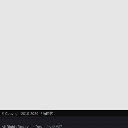
© Copyright 2010-2020 「
后时代
」
All Rights Reserved • Design by
格格物
.