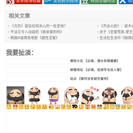
发条微博收藏
发到腾讯微博
转到豆瓣社区
收
相关文章
《方形》是信任和关心的一处圣地？
《杰出公民》：故乡
平淡又令人动容的《致亲爱的你》
关于《至爱梵高·星
韩国R级情色电影《甜性涩爱》
生活在生活中《缺席
我要扯淡：
尊姓大名 【必填，潜水有碍健康】
邮箱地址 【必填，但胡写也没人管】
站点 【暂时没有就空着吧】