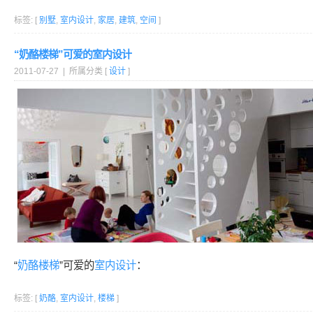
标签: [
别墅
,
室内设计
,
家居
,
建筑
,
空间
]
“奶酪楼梯”可爱的室内设计
2011-07-27 | 所属分类 [
设计
]
“
奶酪
楼梯
”可爱的
室内设计
：
标签: [
奶酪
,
室内设计
,
楼梯
]