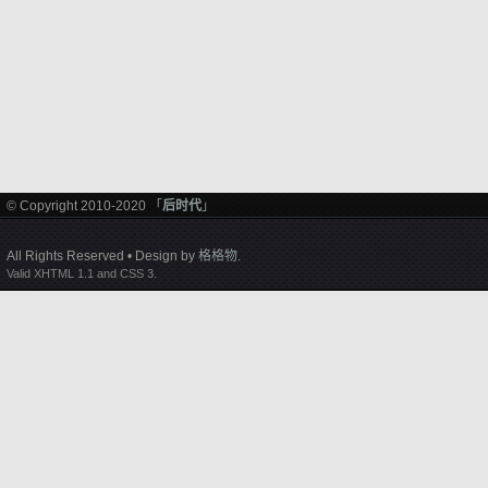
© Copyright 2010-2020 「
后时代
」
All Rights Reserved • Design by
格格物
.
Valid XHTML 1.1 and CSS 3.