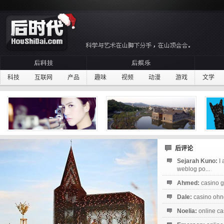
科技
互联网
产品
趣味
视频
动漫
游戏
文学
后评论
Sejarah Kuno:
I
weblog po...
Ahmed:
casino g
Dale:
casino ohne
Noelia:
online ca