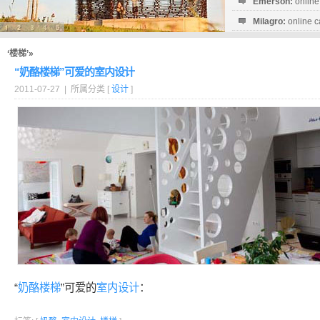
Emerson:
online
Milagro:
online c
Esperanza:
sofo
startguthaben...
‘楼梯’»
“奶酪楼梯”可爱的室内设计
2011-07-27 | 所属分类 [
设计
]
“
奶酪
楼梯
”可爱的
室内设计
：