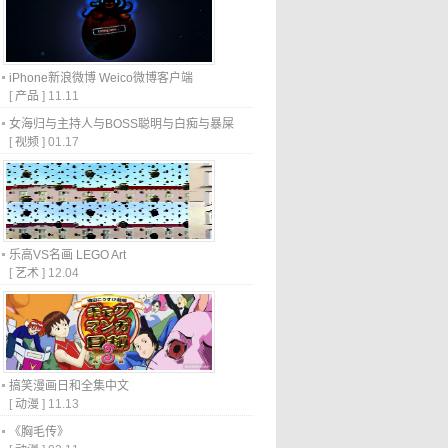
iPhone新浪微博 Weico微博客户端
[
产品
]
11.11
女海归与主持人与BOSS聪明与白痴与暴屎
[
视频
]
01.17
乐高VS名画 LEGO Art
[
艺术
]
12.04
搞笑漫画日和全集中文
[
动漫
]
11.13
《胸毛传》