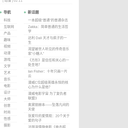
[
动漫
]
02.11
导航
新话题
科技
一本超级“普通”的普通杂志
互联网
Zakka：简单普通的生活哲
学
产品
达利 Dali 天才与疯子的一
趣味
生
视频
渴望被世人听见的传奇音乐
动漫
家“小糖人”
游戏
《方形》是信任和关心的一
处圣地？
文学
Ian Fisher：十年只画一片
艺术
云
音乐
漫威C位超级英雄永恒的核
电影
心为什么是他？
设计
漫威电影宇宙 为了复仇者
联盟3
大师
奥黛丽赫本——坠落凡间的
创意
天使
时尚
张爱玲的爱情观：20个关于
性感
爱的句子
摄影
法国温情微电影《电击超