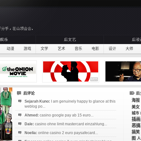
动漫
游戏
文学
艺术
音乐
电影
设计
大师
后评论
后
海报
Sejarah Kuno:
I am genuinely happy to glance at this
weblog po...
美女
城市
Ahmed:
casino google pay ab 15 euro...
插画
Dale:
casino ohne limit mastercard einzahlung...
恶搞
搞笑
Noelia:
online casino 2 euro paysafecard...
图
人