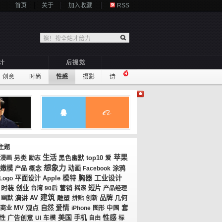
首页
关于
加入收藏
RSS
创意
时尚
性感
摄影
诗
主题
生活
苹果
top10
漫画
另类
励志
黑色幽默
爱
想象力
嫩模
概念
动画
涂鸦
产品
Facebook
胸器
工业设计
平面设计
模特
Logo
Apple
时装
创业
短片
台湾
90后
营销
摇滚
产品经理
建筑
演讲
AV
品牌
几何
幽默
雕塑
拼贴
创新
MV
观点
自然
爱情
套
商业
iPhone
图形
中国
美国
性感
广告创意
手机
性
UI
车模
自由
标