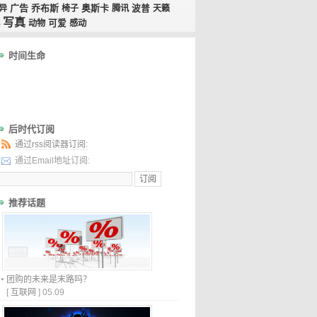
广告
乔布斯
奥斯卡
异
椅子
腾讯
波普
天籁
写真
动物
可爱
感动
时间生命
后时代订阅
通过rss阅读器订阅:
通过Email地址订阅:
推荐话题
团购的未来是末路吗？
[
互联网
]
05.09