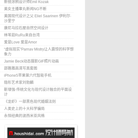
新锐涂鸦设计师Emil Kozak
美女主播睾丸新闻NG不断
美国现代设计之父 Eliel Saarinen 伊利尔·
沙里宁
康尼马拉石屋自然空间设计
林苇茹RuRu来自台湾
爱是Love 爱是Amor
“虚拟现实”Parnav Mistry让人震惊的科学想
象力
Jamie Beck动态摄影GIF照片动画
邵路雅高清写真套图
iPhone5苹果第六代智能手机
隐形艺术家刘勃麟
靳埭强-传统文化与现代设计融合的平面设
计
《龙虾》一部黑色现代婚姻法则
人类史上的十大科学骗局
永恒经典的波西米亚风格