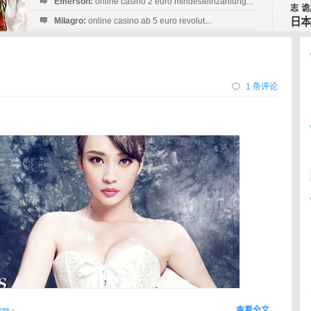
Emerson:
online casino 2 euro mindesteinzahlung...
志
诡
Milagro:
online casino ab 5 euro revolut...
日本
Esperanza:
sofortüberweisung casino
startguthaben...
1 条评论
查看全文…