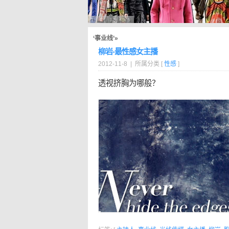
‘事业线’»
柳岩-最性感女主播
2012-11-8 | 所属分类 [
性感
]
透视挤胸为哪般？