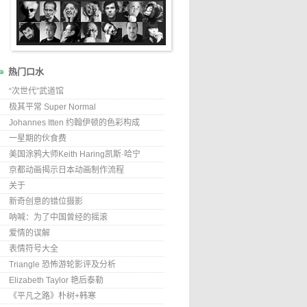
热门口水
“次世代”武道馆
极其平常 Super Normal
Johannes Itten 约翰伊顿的色彩构成
一星期的伙食费
美国涂鸦大师Keith Haring凯斯·哈宁
京都动画揭示日本动画制作流程
关于
新奇创意的错位摄影
呐喊：为了中国曾经的摇滚
爱情的误解
表情符号大全
Triangle 恐怖游轮影评及分析
Elizabeth Taylor 艳后泰勒
《平凡之路》朴树+韩寒