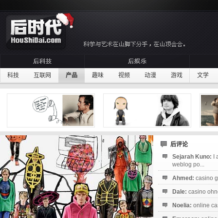
科技
互联网
产品
趣味
视频
动漫
游戏
文学
后评论
Sejarah Kuno:
I
weblog po...
Ahmed:
casino g
Dale:
casino ohne
Noelia:
online ca