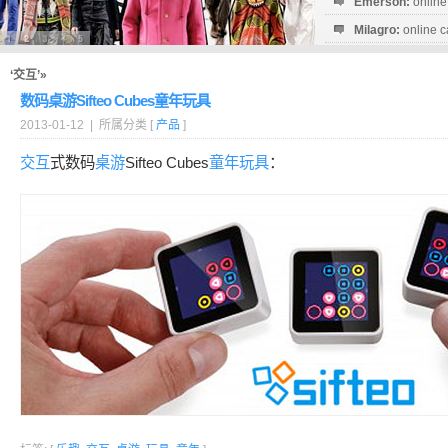
Emerson:
online
Milagro:
online c
Esperanza:
sofo
startguthaben...
‘交互’»
数码桌游Sifteo Cubes童年玩具
2013-01-12 | 所属分类 [
产品
]
交互
式数码
桌游
Sifteo Cubes
童年
玩具
：