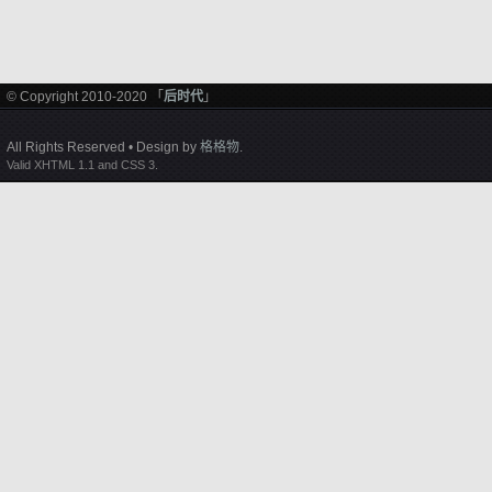
© Copyright 2010-2020 「
后时代
」
All Rights Reserved • Design by
格格物
.
Valid XHTML 1.1 and CSS 3.