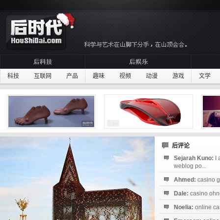
科技
互联网
产品
趣味
视频
动漫
游戏
文学
后评论
Sejarah Kuno:
I
weblog po...
Ahmed:
casino g
Dale:
casino ohne
Noelia:
online ca