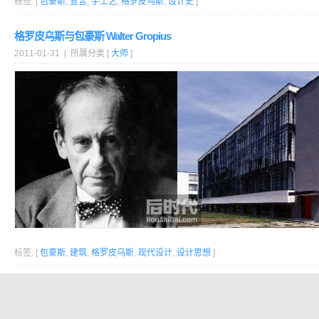
标签: [
包豪斯
,
宣言
,
手工艺
,
格罗皮乌斯
,
设计史
]
格罗皮乌斯与包豪斯 Walter Gropius
2011-01-31 | 所属分类 [
大师
]
标签: [
包豪斯
,
建筑
,
格罗皮乌斯
,
现代设计
,
设计思想
]