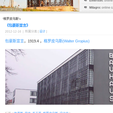
Emerson:
online
Milagro:
online c
Esperanza:
sofo
startguthaben...
‘格罗皮乌斯’»
《包豪斯宣言》
2012-12-16 | 所属分类 [
设计
]
包豪斯
宣言
，1919.4 ，
格罗皮乌斯(Walter Gropius)