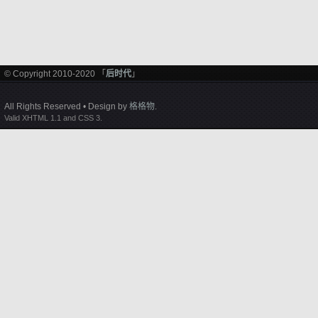
© Copyright 2010-2020 「
后时代
」
All Rights Reserved • Design by
格格物
.
Valid XHTML 1.1 and CSS 3.