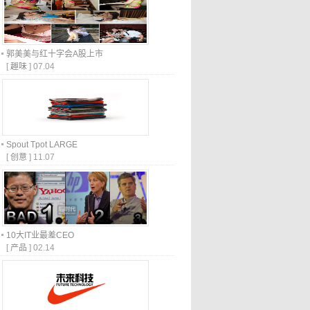
郭美美与红十字会A股上市
[
趣味
]
07.04
Spout Tpot LARGE
[
创意
]
11.07
10大IT业最差CEO
[
产品
]
02.14