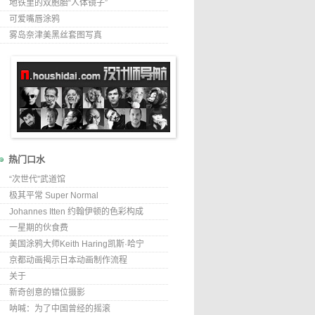
地铁里的双胞胎“人体镜子”
可爱嘴唇涂鸦
雾岛奈津美黑丝套图写真
热门口水
“次世代”武道馆
极其平常 Super Normal
Johannes Itten 约翰伊顿的色彩构成
一星期的伙食费
美国涂鸦大师Keith Haring凯斯·哈宁
京都动画揭示日本动画制作流程
关于
新奇创意的错位摄影
呐喊：为了中国曾经的摇滚