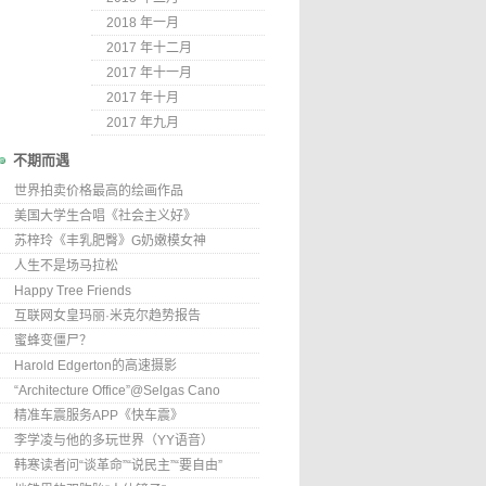
2018 年一月
2017 年十二月
2017 年十一月
2017 年十月
2017 年九月
不期而遇
世界拍卖价格最高的绘画作品
美国大学生合唱《社会主义好》
苏梓玲《丰乳肥臀》G奶嫩模女神
人生不是场马拉松
Happy Tree Friends
互联网女皇玛丽·米克尔趋势报告
蜜蜂变僵尸？
Harold Edgerton的高速摄影
“Architecture Office”@Selgas Cano
精准车震服务APP《快车震》
李学凌与他的多玩世界（YY语音）
韩寒读者问“谈革命”“说民主”“要自由”