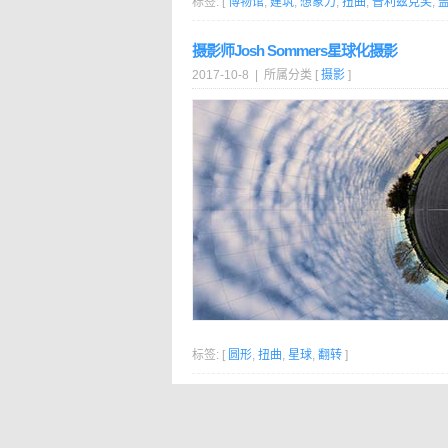
标签: [
博物馆
,
建筑
,
想象力
,
扭曲
,
普利兹克奖
,
摄影师Josh Sommers星球化摄影
2017-10-8 | 所属分类 [
摄影
]
标签: [
圆形
,
扭曲
,
星球
,
翻转
]