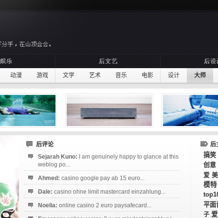
动漫
游戏
文学
艺术
音乐
电影
设计
大师
后评论
后
搞笑
Sejarah Kuno:
I am genuinely happy to glance at this
weblog po...
创意
美
爱
Ahmed:
casino google pay ab 15 euro...
模特
Dale:
casino ohne limit mastercard einzahlung...
top1
平面
Noelia:
online casino 2 euro paysafecard...
爱
子