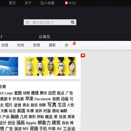
首页
关于
加入收藏
RSS
创意
时尚
性感
摄影
诗
主题
套图
嫩模
自然
观点
广告
UI
Logo
动物
腾讯
苹果
奥斯卡
乔布斯
涂鸦
动画
Facebook
可
写真
生活
女
短片
波普
商业
励志
创新
人性
美国
时装
天籁
标志
车模
诡异
感动
幽默
胸器
0
几何
概念
产品
图形
拼贴
爱
另类
摇滚
想象力
插画
建筑
设计
创业
Apple
自由
椅
恶搞
工业设
情
广告
演讲
MV
手机
AV
中国