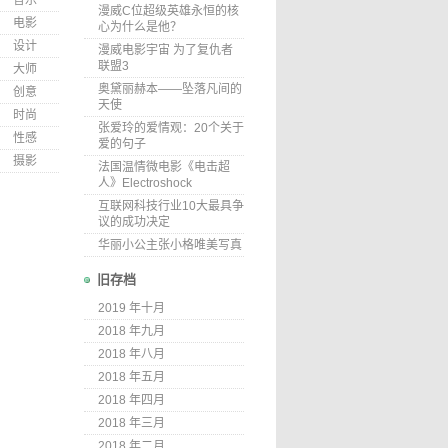
音乐
漫威C位超级英雄永恒的核
电影
心为什么是他？
设计
漫威电影宇宙 为了复仇者
联盟3
大师
奥黛丽赫本——坠落凡间的
创意
天使
时尚
张爱玲的爱情观：20个关于
性感
爱的句子
摄影
法国温情微电影《电击超
人》Electroshock
互联网科技行业10大最具争
议的成功决定
华丽小公主张小格唯美写真
旧存档
2019 年十月
2018 年九月
2018 年八月
2018 年五月
2018 年四月
2018 年三月
2018 年二月