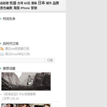
日本
性感
品牌
品经理
台湾
90后
漫画
城市
海报
黑色幽默
iPhone
营销
时间生命
后时代订阅
通过rss阅读器订阅:
通过Email地址订阅:
推荐话题
《苦海无边》P.G.伍德豪斯
[
文学
]
09.18