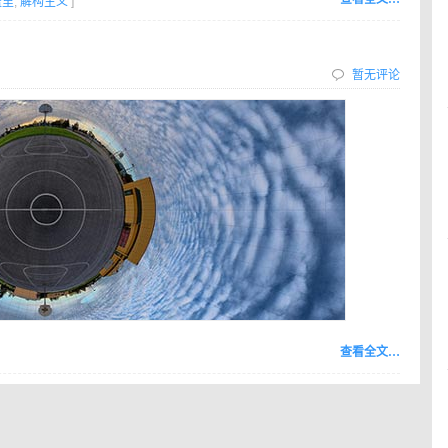
盖里
,
解构主义
]
暂无评论
查看全文…