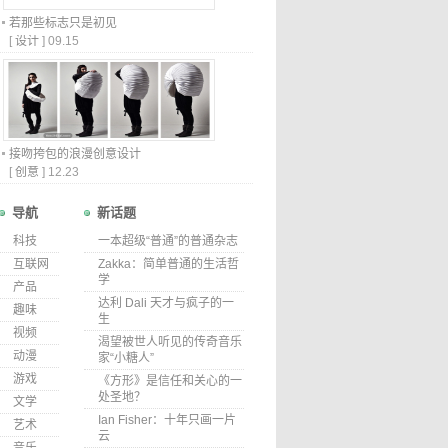
若那些标志只是初见
[
设计
]
09.15
接吻挎包的浪漫创意设计
[
创意
]
12.23
导航
新话题
科技
一本超级“普通”的普通杂志
互联网
Zakka：简单普通的生活哲
学
产品
达利 Dali 天才与疯子的一
趣味
生
视频
渴望被世人听见的传奇音乐
动漫
家“小糖人”
游戏
《方形》是信任和关心的一
处圣地？
文学
Ian Fisher：十年只画一片
艺术
云