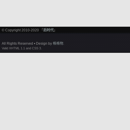
© Copyright 2010-2020 「
后时代
」
All Rights Reserved • Design by
格格物
.
Valid XHTML 1.1 and CSS 3.