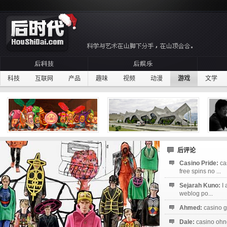
科技
互联网
产品
趣味
视频
动漫
游戏
文学
后评论
Casino Pride:
ca
free spins no ...
Sejarah Kuno:
I
weblog po...
Ahmed:
casino g
Dale:
casino ohne