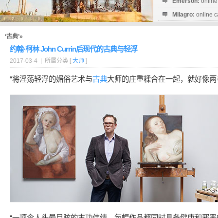
Emerson:
online
Milagro:
online c
Esperanza:
sofo
startguthaben...
‘古典’»
约翰·柯林 John Currin后现代的古典与轻浮
2017-03-4 | 所属分类 [
大师
]
“将淫荡轻浮的媚俗艺术与
古典
大师的庄重糅合在一起，就好像两
“一项令人头晕目眩的丰功伟绩，每幅作品都同时具备健康和邪恶