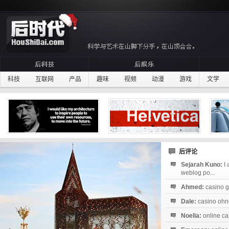
科技
互联网
产品
趣味
视频
动漫
游戏
文学
后评论
Sejarah Kuno:
I
weblog po...
Ahmed:
casino g
Dale:
casino ohne
Noelia:
online ca