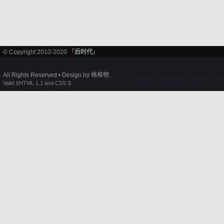
© Copyright 2010-2020 「
后时代
」
All Rights Reserved • Design by
格格物
.
Valid XHTML 1.1 and CSS 3.