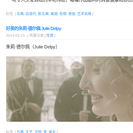
标签: [
古典
,
后现代
,
新古典
,
美国
,
色情
,
艳俗
,
艺术风格
]
好美的朱莉·德尔佩 Julie Delpy
2014-03-15 | 所属分类 [
性感
]
朱莉·德尔佩（Julie Delpy）
标签: [
古典
,
文艺
,
法国
,
爱
,
美女
]