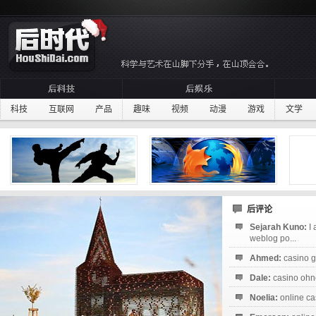
科技
互联网
产品
趣味
视频
动漫
游戏
文学
后评论
Sejarah Kuno:
I
weblog po...
Ahmed:
casino g
Dale:
casino ohne
Noelia:
online ca