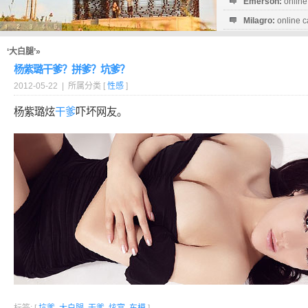
Emerson:
online
Milagro:
online c
Esperanza:
sofo
startguthaben...
‘大白腿’»
杨紫璐干爹？拼爹？坑爹？
2012-05-22 | 所属分类 [
性感
]
杨紫璐炫
干爹
吓坏网友。