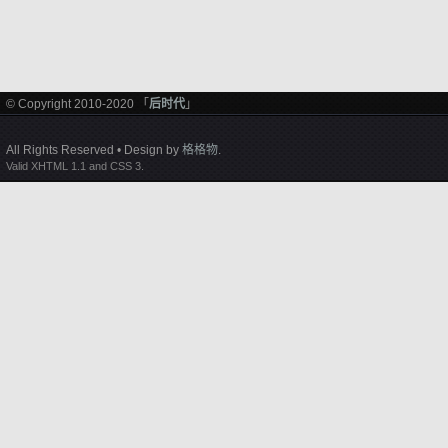
© Copyright 2010-2020 「
后时代
」
All Rights Reserved • Design by
格格物
.
Valid XHTML 1.1 and CSS 3.