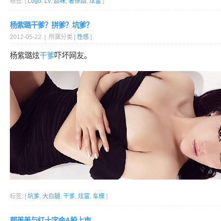
标签: [
Logo
,
LV
,
品味
,
奢侈品
,
炫富
]
杨紫璐干爹？拼爹？坑爹？
2012-05-22 | 所属分类 [
性感
]
杨紫璐炫
干爹
吓坏网友。
标签: [
坑爹
,
大白腿
,
干爹
,
炫富
,
车模
]
郭美美与红十字会A股上市