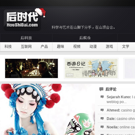
科技
互联网
产品
趣味
视频
动漫
游戏
文学
后评论
Sejarah Kuno:
I
weblog po...
Ahmed:
casino g
Dale:
casino ohne
Noelia:
online ca