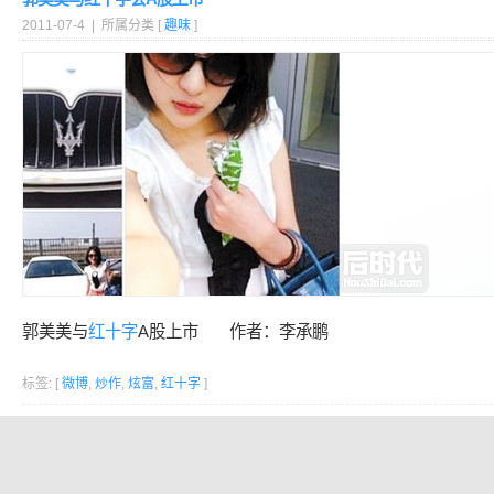
2011-07-4 | 所属分类 [
趣味
]
郭美美与
红十字
A股上市 作者：李承鹏
标签: [
微博
,
炒作
,
炫富
,
红十字
]