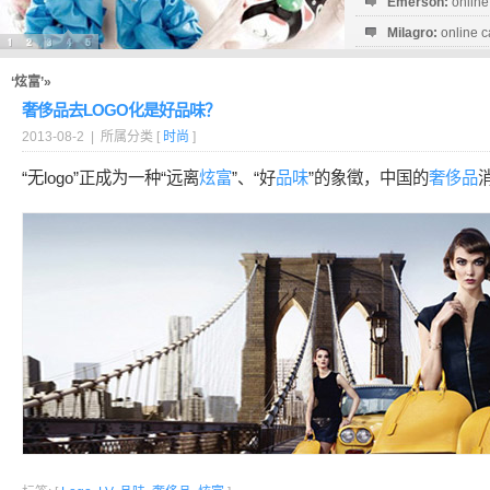
Emerson:
online
Milagro:
online c
Esperanza:
sofo
startguthaben...
‘炫富’»
奢侈品去LOGO化是好品味？
2013-08-2 | 所属分类 [
时尚
]
“无logo”正成为一种“远离
炫富
”、“好
品味
”的象徵，中国的
奢侈品