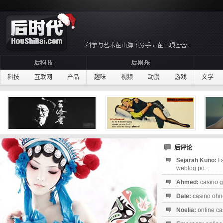
科技
互联网
产品
趣味
视频
动漫
游戏
文学
后评论
Sejarah Kuno:
I
weblog po...
Ahmed:
casino g
Dale:
casino ohne
Noelia:
online ca