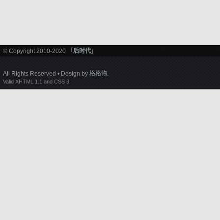
© Copyright 2010-2020 「
后时代
」
All Rights Reserved • Design by
格格物
.
Valid XHTML 1.1 and CSS 3.