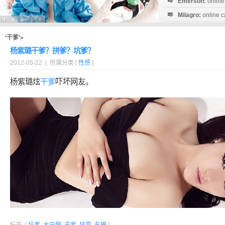
Emerson:
online
Milagro:
online c
Esperanza:
sofo
startguthaben...
‘干爹’»
杨紫璐干爹？拼爹？坑爹？
2012-05-22 | 所属分类 [
性感
]
杨紫璐炫
干爹
吓坏网友。