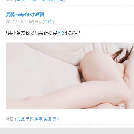
标签: [
坑爹
,
大白腿
,
干爹
,
炫富
,
车模
]
周蕊emily齐B小短裙
2012-04-6 | 所属分类 [
性感
]
“某小盆友说以后禁止我穿
齐B
小短裙 ”
标签: [
制服
,
干爹
,
微博
,
美腿
,
齐B
]